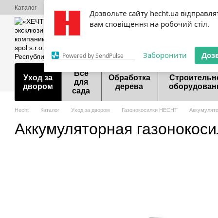
Перейти к основному контенту
Каталог
О нас
Оплата и доставка
Обмен и возврат
Контактная
Дозвольте сайту hecht.ua відправля
Сервисный центр Hecht
Акции
Шоурум
Договор публичной оф
вам сповіщення на робочий стіл.
099 700-55-81
098 9
Заборонити
Доз
Powered by SendPulse
Все
Уход за
Обработка
Строительн
для
двором
дерева
оборудован
сада
Hecht
Каталог
Уход за двором
Газонокосилки HECHT
Аккумулято
Аккумуляторная газонокос