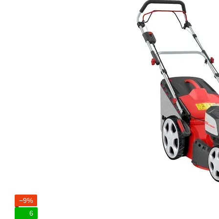
−9%
6