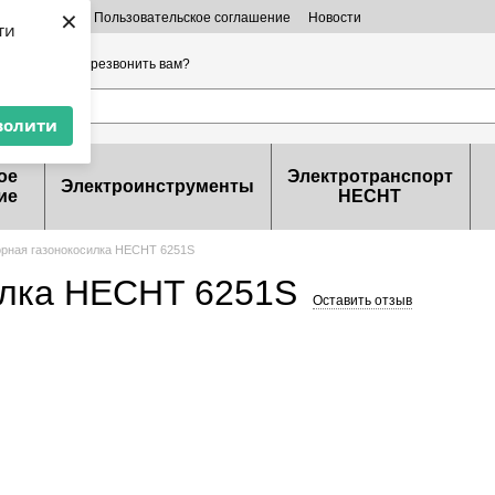
×
 информация
Пользовательское соглашение
Новости
ти
ерты
32-99-46
Перезвонить вам?
волити
ое
Электротранспорт
Электроинструменты
ие
HECHT
рная газонокосилка HECHT 6251S
илка HECHT 6251S
Оставить отзыв