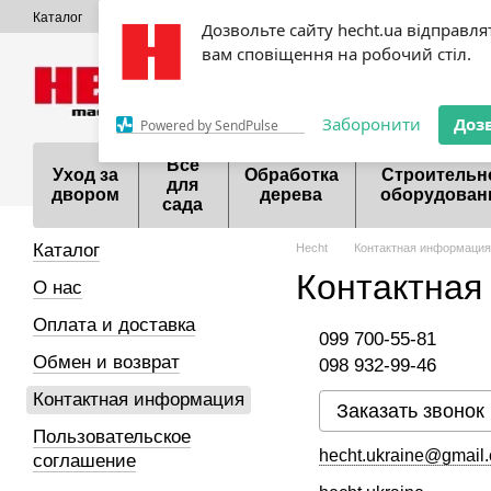
Перейти к основному контенту
Каталог
О нас
Оплата и доставка
Обмен и возврат
Контактная
Дозвольте сайту hecht.ua відправля
Сервисный центр Hecht
Акции
Шоурум
Договор публичной оф
вам сповіщення на робочий стіл.
099 700-55-81
098 9
Заборонити
Доз
Powered by SendPulse
Все
Уход за
Обработка
Строительн
для
двором
дерева
оборудован
сада
Каталог
Hecht
Контактная информация
Контактная
О нас
Оплата и доставка
099 700-55-81
Обмен и возврат
098 932-99-46
Контактная информация
Заказать звонок
Пользовательское
hecht.ukraine@gmail
соглашение