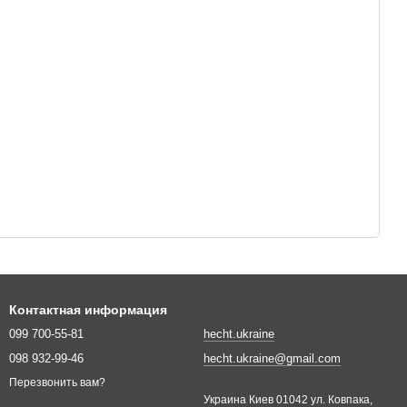
Контактная информация
099 700-55-81
hecht.ukraine
098 932-99-46
hecht.ukraine@gmail.com
Перезвонить вам?
Украина Киев 01042 ул. Ковпака,