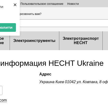
×
 информация
Пользовательское соглашение
Новости
ти
ерты
32-99-46
Перезвонить вам?
волити
ое
Электротранспорт
Электроинструменты
ие
HECHT
 информация HECHT Ukraine
Адрес
Украина Киев 01042 ул. Ковпака, 8 оф
.com