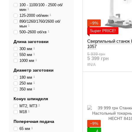
100 - 1100/100 - 2500 об/
мин
1
125-2000 об/мин
1
890/1260/1760/2600 об/
−9%
мын
1
Super PRICE!
500–2600 об/хв
1
Сверлильный станок
Длина заготовки
1057
300 мм
1
5 939 грн
550 мм
1
5 399 грн
1000 мм
1
#N/A
Диаметр заготовки
180 мм
1
250 мм
1
350 мм
1
Конус шпинделя
MT2, MT3
2
М18
1
Поперечная подача
−9%
65 мм
1
4