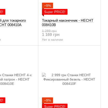
−9%
E!
Super PRICE!
й для токарного
Токарный наконечник - HECHT
ECHT 008410A
008410B
1 289 грн
1 169 грн
и
Нет в наличии
E!
−9%
Super PRICE!