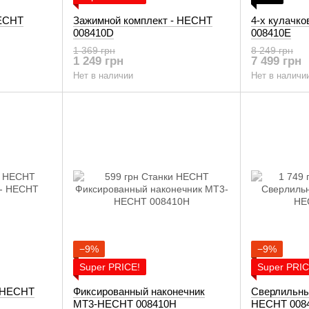
HECHT
Зажимной комплект - HECHT
4-х кулачк
008410D
008410E
1 369 грн
8 249 грн
1 249 грн
7 499 грн
Нет в наличии
Нет в наличи
−9%
−9%
Super PRICE!
Super PRIC
- HECHT
Фиксированный наконечник
Сверлильны
MT3-HECHT 008410H
HECHT 0084