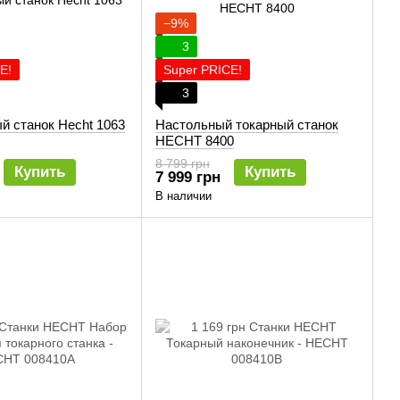
−9%
3
E!
Super PRICE!
3
й станок Hecht 1063
Настольный токарный станок
HECHT 8400
8 799 грн
Купить
Купить
7 999 грн
В наличии