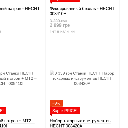
овый патрон - HECHT
Фиксированный безель - HECHT
008410F
3 299 грн
2 999 грн
и
Нет в наличии
−9%
E!
Super PRICE!
й патрон + MT2 –
Набор токарных инструментов
10I
HECHT 008420A