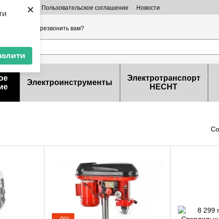
×
 информация
Пользовательское соглашение
Новости
ти
ерты
32-99-46
Перезвонить вам?
волити
ое
Электротранспорт
Электроинструменты
ие
HECHT
Со