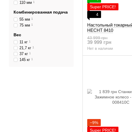
110 мм
1
Super PRICE!
Комбинированная подача
4
55 мм
1
Настольный токарный
75 мм
1
HECHT 8410
Вес
43 999 грн
39 999 грн
11 кг
1
21,7 кг
1
Нет в наличии
37 кг
1
145 кг
1
−9%
Super PRICE!