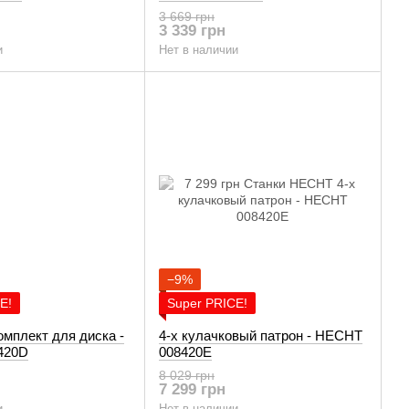
3 669 грн
3 339 грн
и
Нет в наличии
−9%
E!
Super PRICE!
мплект для диска -
4-х кулачковый патрон - HECHT
420D
008420E
8 029 грн
7 299 грн
и
Нет в наличии