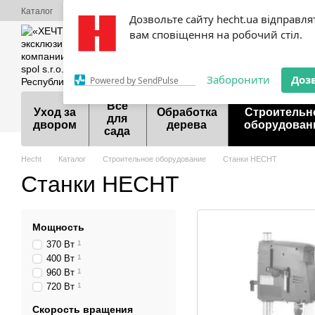
Перейти к основному контенту
Каталог
О нас
Оплата и доставка
Обмен и возврат
Контактная
Дозвольте сайту hecht.ua відправля
Сервисный центр Hecht
Акции
Шоурум
Договор публичной оф
вам сповіщення на робочий стіл.
099 700-55-81
098 9
Заборонити
Доз
Powered by SendPulse
Все
Уход за
Обработка
Строительн
для
двором
дерева
оборудован
сада
Hecht
Каталог
Строительное оборудование
Станки HECHT
Станки HECHT
Мощность
370 Вт
1
400 Вт
1
960 Вт
1
720 Вт
1
Скорость вращения