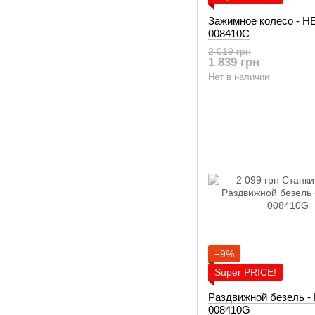
Зажимное колесо - 
008410C
2 019 грн
1 839 грн
Нет в наличии
−9%
Super PRICE!
Раздвижной безель 
008410G