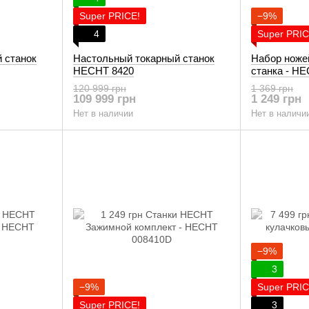
Super PRICE!
−9%
4
Super PRIC
 станок
Настольный токарный станок
Набор ноже
HECHT 8420
станка - H
120 999 грн
1 369 грн
109 999 грн
1 249 грн
Нет в наличии
Нет в наличи
−9%
3
−9%
Super PRIC
Super PRICE!
3