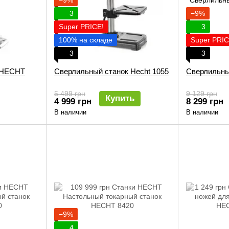
−9%
3
−9%
Super PRICE!
3
100% на складе
Super PRIC
3
3
 HECHT
Сверлильный станок Hecht 1055
Сверлильны
5 499 грн
9 129 грн
Купить
4 999 грн
8 299 грн
В наличии
В наличии
−9%
4