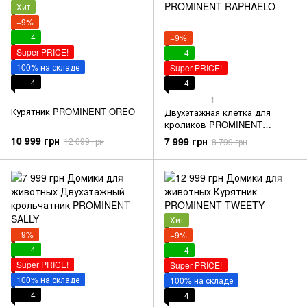
Хит
−9%
4
−9%
Super PRICE!
4
100% на складе
Super PRICE!
4
4
1
Курятник PROMINENT OREO
Двухэтажная клетка для
кроликов PROMINENT
RAPHAELO
10 999 грн
7 999 грн
12 099 грн
8 799 грн
Хит
−9%
−9%
4
4
Super PRICE!
Super PRICE!
100% на складе
100% на складе
4
4