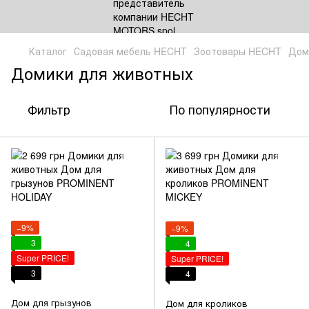
Каталог
Садовая мебель HECHT
Зоотовары HECHT
Дом
Домики для животных
Фильтр
По популярности
−9%
−9%
3
4
Super PRICE!
Super PRICE!
3
4
Дом для грызунов
Дом для кроликов