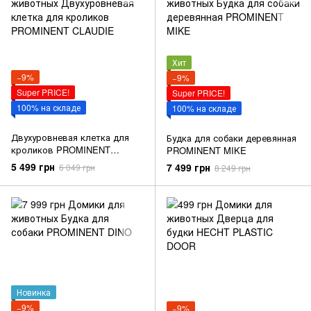
Хит
−9%
−9%
Super PRICE!
Super PRICE!
100% на складе
100% на складе
Двухуровневая клетка для
Будка для собаки деревянная
кроликов PROMINENT
PROMINENT MIKE
CLAUDIE
5 499 грн
7 499 грн
6 049 грн
8 249 грн
Новинка
−9%
−9%