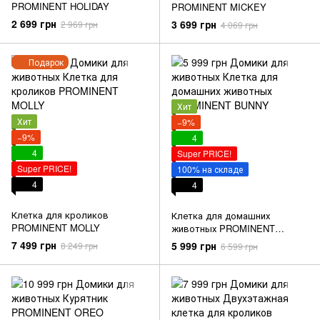
PROMINENT HOLIDAY
PROMINENT MICKEY
2 699 грн
3 699 грн
2 969 грн
4 069 грн
Подарок
Хит
Хит
−9%
−9%
4
4
Super PRICE!
Super PRICE!
100% на складе
4
4
Клетка для кроликов
Клетка для домашних
PROMINENT MOLLY
животных PROMINENT
BUNNY
7 499 грн
5 999 грн
8 249 грн
6 599 грн