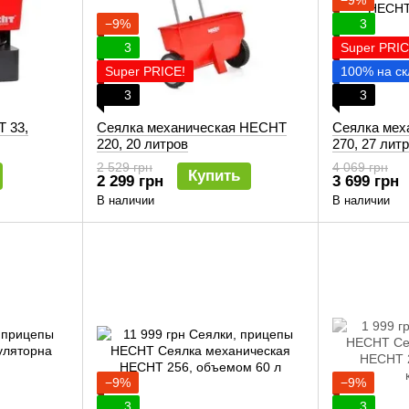
−9%
−9%
3
3
Super PRIC
Super PRICE!
100% на ск
3
3
 33,
Сеялка механическая HECHT
Сеялка мех
220, 20 литров
270, 27 лит
2 529 грн
4 069 грн
Купить
2 299 грн
3 699 грн
В наличии
В наличии
−9%
−9%
3
3