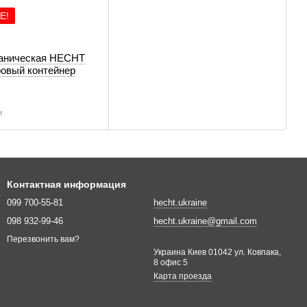
E!
аническая HECHT
ровый контейнер
и
Контактная информация
099 700-55-81
hecht.ukraine
098 932-99-46
hecht.ukraine@gmail.com
Перезвонить вам?
Украина Киев 01042 ул. Ковпака,
8 офис 5
Карта проезда