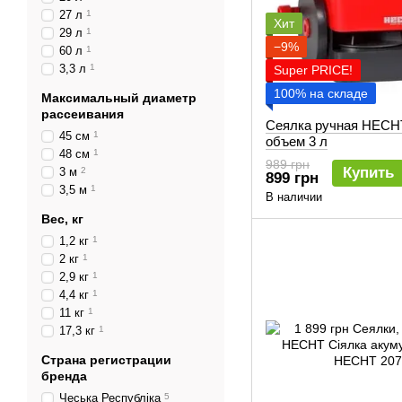
27 л
1
Хит
29 л
1
−9%
60 л
1
3,3 л
1
Super PRICE!
100% на складе
Максимальный диаметр
рассеивания
Сеялка ручная HECHT
45 см
1
объем 3 л
48 см
1
989 грн
Купить
3 м
2
899 грн
3,5 м
1
В наличии
Вес, кг
1,2 кг
1
2 кг
1
2,9 кг
1
4,4 кг
1
11 кг
1
17,3 кг
1
Страна регистрации
бренда
Чеська Республіка
5