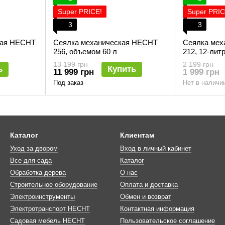
Super PRICE!
Super PRIC
3
3
ная HECHT
Сеялка механическая HECHT
Сеялка мех
256, объемом 60 л
212, 12-лит
13 199 грн
2 199 грн
ь
Купить
11 999 грн
1 999 грн
Под заказ
Нет в наличи
Каталог
Клиентам
Уход за двором
Вход в личный кабинет
Все для сада
Каталог
Обработка дерева
О нас
Строительное оборудование
Оплата и доставка
Электроинструменты
Обмен и возврат
Электротранспорт HECHT
Контактная информация
Садовая мебель HECHT
Пользовательское соглашение