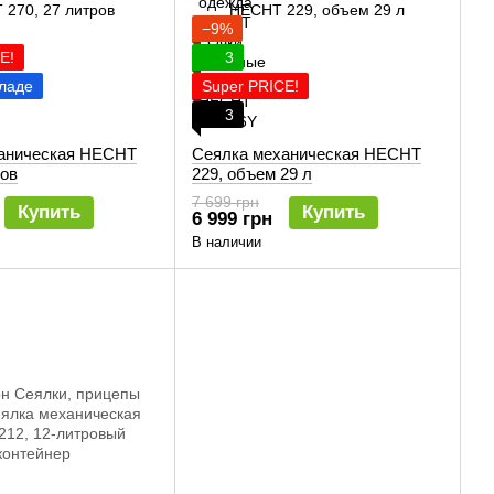
−9%
E!
3
ладе
Super PRICE!
3
аническая HECHT
Сеялка механическая HECHT
ров
229, объем 29 л
7 699 грн
Купить
Купить
6 999 грн
В наличии