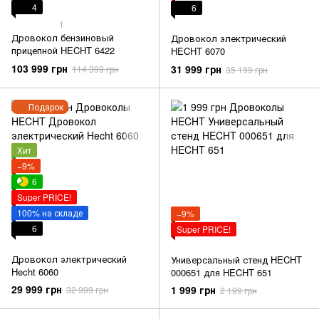
4
6
1
Дровокол бензиновый
Дровокол электрический
прицепной HECHT 6422
HECHT 6070
103 999 грн
31 999 грн
114 399 грн
35 199 грн
Подарок
Хит
−9%
6
Super PRICE!
100% на складе
−9%
6
Super PRICE!
Дровокол электрический
Универсальный стенд HECHT
Hecht 6060
000651 для HECHT 651
29 999 грн
1 999 грн
32 999 грн
2 199 грн