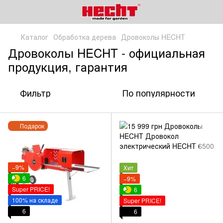
Каталог
Обработка дерева
Дровоколы HECHT
Дровоколы HECHT - официальная
продукция, гарантия
Фильтр
По популярности
Подарок
−9%
Хит
6
−9%
Super PRICE!
6
100% на складе
Super PRICE!
6
6