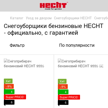
Каталог
Уход за двором
Снегоуборщики HECHT
Снегоуб
Снегоуборщики бензиновые HECHT
- официально, с гарантией
Фильтр
По популярности
Хит
Хит
−9%
−9%
4
4
Super PRICE!
Super PRICE!
6
6