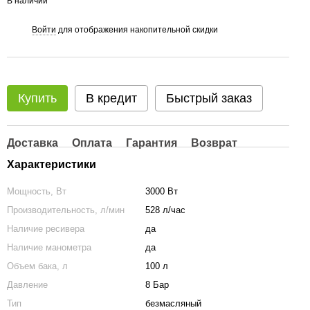
В наличии
Войти
для отображения накопительной скидки
%
Купить
В кредит
Быстрый заказ
Доставка
Оплата
Гарантия
Возврат
Характеристики
Мощность, Вт
3000 Вт
Производительность, л/мин
528 л/час
Наличие ресивера
да
Наличие манометра
да
Объем бака, л
100 л
Давление
8 Бар
Тип
безмасляный