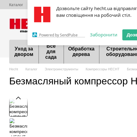
Перейти к основному контенту
Каталог
О нас
Оплата и доставка
Обмен и возврат
Контактная
Дозвольте сайту hecht.ua відправля
Сервисный центр Hecht
Акции
Шоурум
Договор публичной оф
вам сповіщення на робочий стіл.
099 700-55-81
098 9
Заборонити
Доз
Powered by SendPulse
Все
Уход за
Обработка
Строительн
для
двором
дерева
оборудован
сада
Hecht
Каталог
Электроинструменты
Компрессоры HECHT
Безма
Безмасляный компрессор 