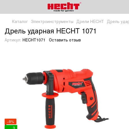
Каталог
Электроинструменты
Дрели HECHT
Дрель уда
Дрель ударная HECHT 1071
Артикул:
HECHT1071
Оставить отзыв
−9%
3