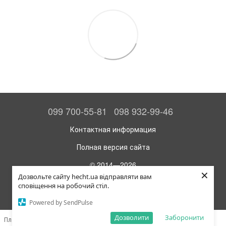
099 700-55-81
098 932-99-46
Контактная информация
Полная версия сайта
© 2014—2026
×
Официальный интернет-магазин HECHT
Дозвольте сайту hecht.ua відправляти вам
сповіщення на робочий стіл.
Укр
Рус
Powered by SendPulse
Дозволити
Заборонити
Платформа для создания интернет-магазина