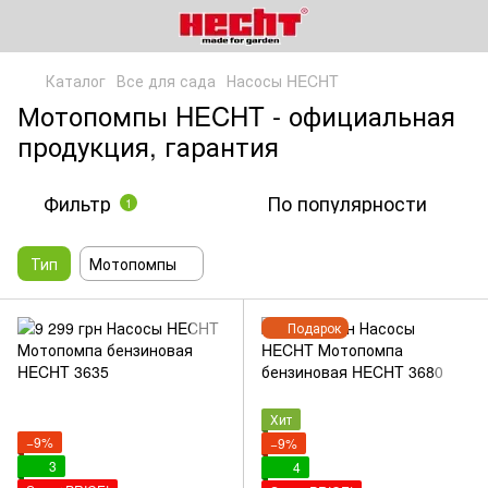
Каталог
Все для сада
Насосы HECHT
Мотопомпы HECHT - официальная
продукция, гарантия
Фильтр
По популярности
1
Тип
Мотопомпы
Подарок
Хит
−9%
−9%
3
4