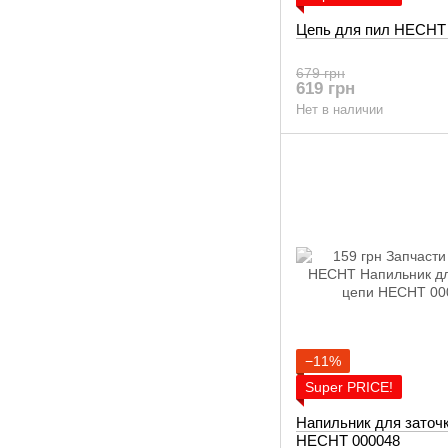
Цепь для пил HECHT
679 грн
619 грн
Нет в наличии
−11%
Super PRICE!
Напильник для заточ
HECHT 000048