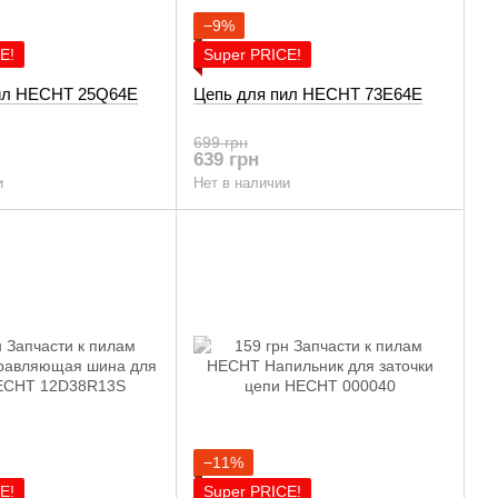
−9%
E!
Super PRICE!
ил HECHT 25Q64E
Цепь для пил HECHT 73E64E
699 грн
639 грн
и
Нет в наличии
−11%
E!
Super PRICE!