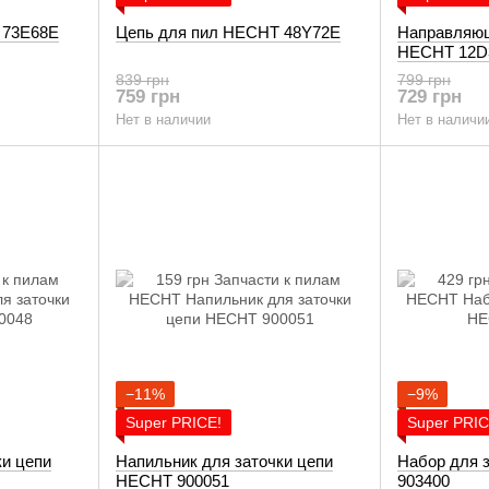
 73E68E
Цепь для пил HECHT 48Y72E
Направляющ
HECHT 12D
839 грн
799 грн
759 грн
729 грн
Нет в наличии
Нет в наличи
−11%
−9%
Super PRICE!
Super PRIC
ки цепи
Напильник для заточки цепи
Набор для 
HECHT 900051
903400