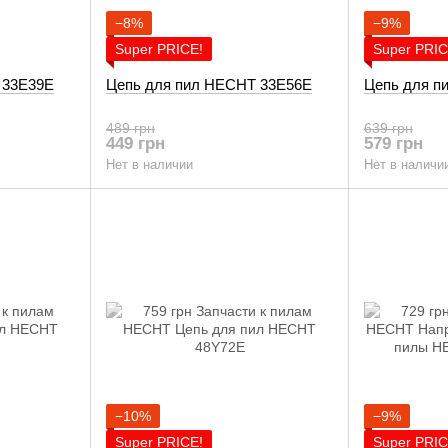
−8%
−9%
Super PRICE!
Super PRIC
 33E39E
Цепь для пил HECHT 33E56E
Цепь для п
489 грн
639 грн
449 грн
579 грн
Нет в наличии
Нет в наличи
−10%
−9%
Super PRICE!
Super PRIC