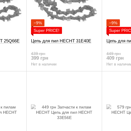
−9%
−9%
Super PRICE!
Super PRIC
T 25Q66E
Цепь для пил HECHT 31E40E
Цепь для п
439 грн
449 грн
399 грн
409 грн
Нет в наличии
Нет в наличи