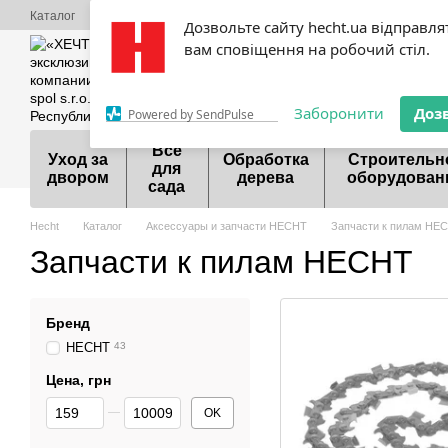
Перейти к основному контенту
Каталог
О нас
Оплата и доставка
Обмен и возврат
Контактная
Дозвольте сайту hecht.ua відправля
Сервисный центр Hecht
Акции
Шоурум
Договор публичной оф
вам сповіщення на робочий стіл.
099 700-55-81
098 9
Заборонити
Доз
Powered by SendPulse
Все
Уход за
Обработка
Строительн
для
двором
дерева
оборудован
сада
Hecht
Каталог
Аксессуары и запчасти HECHT
Запчасти к пилам HE
Запчасти к пилам HECHT
Бренд
HECHT
43
Цена, грн
От Цена, грн
До Цена, грн
OK