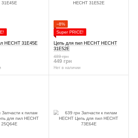
−8%
E!
Super PRICE!
ил HECHT 31E45E
Цепь для пил HECHT HECHT
31E52E
489 грн
449 грн
и
Нет в наличии