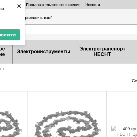
×
 информация
Пользовательское соглашение
Новости
ти
ерты
32-99-46
Перезвонить вам?
волити
ое
Электротранспорт
Электроинструменты
ие
HECHT
CHT
Со