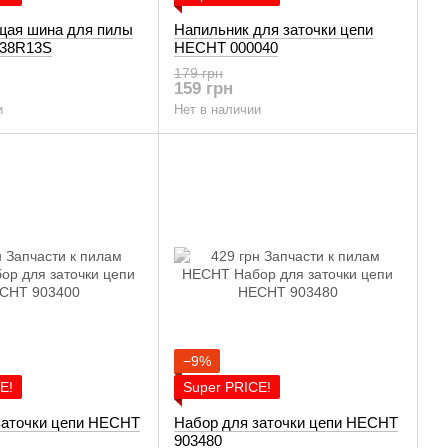
ая шина для пилы
Напильник для заточки цепи
38R13S
HECHT 000040
179 грн
159 грн
и
Нет в наличии
−9%
E!
Super PRICE!
заточки цепи HECHT
Набор для заточки цепи HECHT
903480