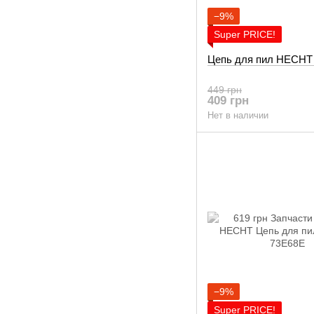
−9%
Super PRICE!
Цепь для пил HECHT
449 грн
409 грн
Нет в наличии
−9%
Super PRICE!