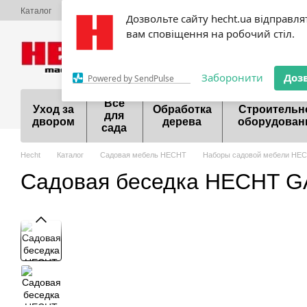
Перейти к основному контенту
Каталог
О нас
Оплата и доставка
Обмен и возврат
Контактная
Дозвольте сайту hecht.ua відправля
Сервисный центр Hecht
Акции
Шоурум
Договор публичной оф
вам сповіщення на робочий стіл.
099 700-55-81
098 9
Заборонити
Доз
Powered by SendPulse
Все
Уход за
Обработка
Строительн
для
двором
дерева
оборудован
сада
Hecht
Каталог
Садовая мебель HECHT
Наборы садовой мебели HE
Садовая беседка HECHT 