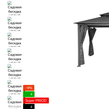
−9%
4
Super PRICE!
4