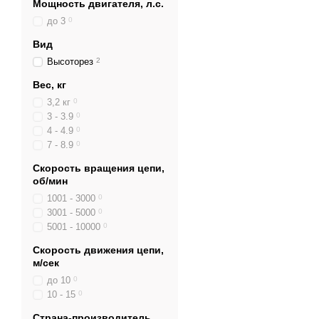
Мощность двигателя, л.с.
до 3
0
Вид
Высоторез
2
Вес, кг
3,2 кг
0
3 - 3.9
0
4 - 4.9
0
7 - 8.9
0
Скорость вращения цепи,
об/мин
1001 - 3000
0
3001 - 5000
0
5001 - 10000
0
Скорость движения цепи,
м/сек
до 10
0
10 - 15
0
Страна-производитель