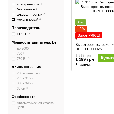
электрический
4
бензиновый
1
аккумуляторный
2
механический
4
Хит
Производитель
−9%
HECHT
4
Super PRICE!
Мощность двигателя, Вт
Высоторез телескопи
до 2000
0
HECHT 900025
750
0
1 319 грн
Купит
750 Вт
0
1 199 грн
В наличии
Длина шины, мм
230 и меньше
0
235 - 345
0
350 - 395
0
30 см
0
Особенности
Автоматическая смазка
цепи
0