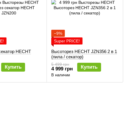
−9%
E!
Super PRICE!
секатор HECHT
Высоторез HECHT JZN356 2 в 1
(пила / секатор)
5 499 грн
Купить
Купить
4 999 грн
В наличии