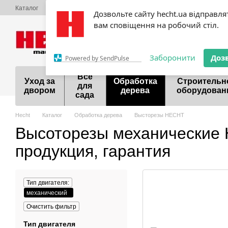
Перейти к основному контенту
Каталог
О нас
Оплата и доставка
Обмен и возврат
Контактная
Дозвольте сайту hecht.ua відправля
Сервисный центр Hecht
Акции
Шоурум
Договор публичной оф
вам сповіщення на робочий стіл.
099 700-55-81
098 9
Заборонити
Доз
Powered by SendPulse
Все
Уход за
Обработка
Строительн
для
двором
дерева
оборудован
сада
Hecht
Каталог
Обработка дерева
Высторезы HECHT
Высоторезы механические
продукция, гарантия
Тип двигателя:
механический
Очистить фильтр
Тип двигателя