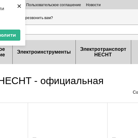
×
 информация
Пользовательское соглашение
Новости
ти
ерты
32-99-46
Перезвонить вам?
волити
ое
Электротранспорт
Электроинструменты
ие
HECHT
 HECHT - официальная
Со