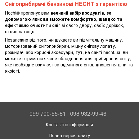
Снігоприбирачі бензинові HECHT з гарантією
Hecht® пропонує вам
великий вибір продуктів, за
допомогою яких ви зможете комфортно, швидко та
ефективно очистити сніг
зі свого двору, своїх доріжок,
стоянок тощо.
Незалежно від того, чи шукаєте ви підмітальну машину,
моторизований снігоприбирач, міцну снігову лопату,
розкидач або корисні аксесуари, тут, на сайті hecht.ua, ви
можете отримати якісне обладнання для прибирання снігу,
яке необхідне взимку, і за відмінного співвідношення ціни та
якоісті.
099 700-55-81
098 932-99-46
Контактна інформація
Повна версія сайту