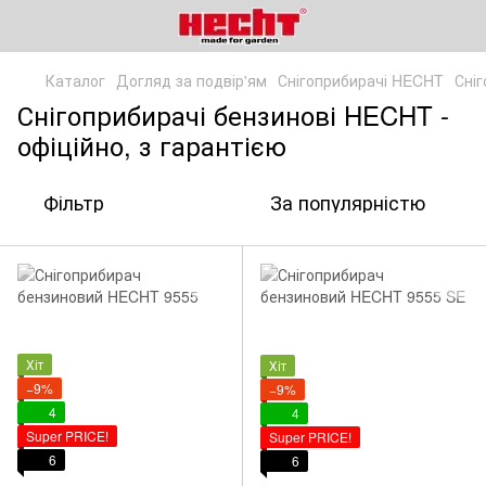
Каталог
Догляд за подвір'ям
Снігоприбирачі HECHT
Сні
Снігоприбирачі бензинові HECHT -
офіційно, з гарантією
Фільтр
За популярністю
Хіт
Хіт
−9%
−9%
4
4
Super PRICE!
Super PRICE!
6
6