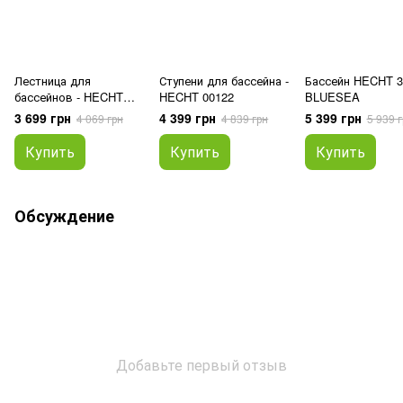
Лестница для
Ступени для бассейна -
Бассейн HECHT 3
бассейнов - HECHT
HECHT 00122
BLUESEA
00091
3 699 грн
4 399 грн
5 399 грн
4 069 грн
4 839 грн
5 939 г
Купить
Купить
Купить
Обсуждение
Добавьте первый отзыв