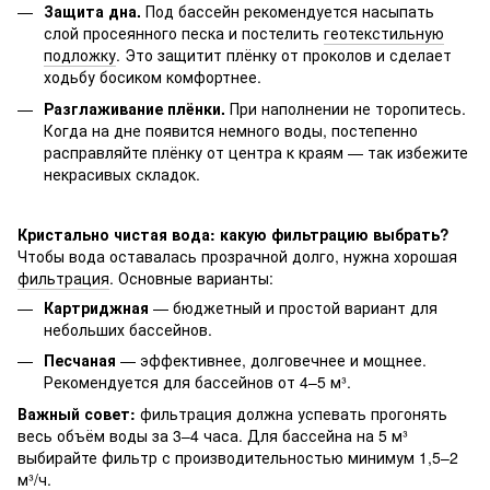
Защита дна.
Под бассейн рекомендуется насыпать
слой просеянного песка и постелить
геотекстильную
подложку
. Это защитит плёнку от проколов и сделает
ходьбу босиком комфортнее.
Разглаживание плёнки.
При наполнении не торопитесь.
Когда на дне появится немного воды, постепенно
расправляйте плёнку от центра к краям — так избежите
некрасивых складок.
Кристально чистая вода: какую фильтрацию выбрать?
Чтобы вода оставалась прозрачной долго, нужна хорошая 
фильтрация
. Основные варианты:
Картриджная
— бюджетный и простой вариант для
небольших бассейнов.
Песчаная
— эффективнее, долговечнее и мощнее.
Рекомендуется для бассейнов от 4–5 м³.
Важный совет:
 фильтрация должна успевать прогонять 
весь объём воды за 3–4 часа. Для бассейна на 5 м³ 
выбирайте фильтр с производительностью минимум 1,5–2 
м³/ч.