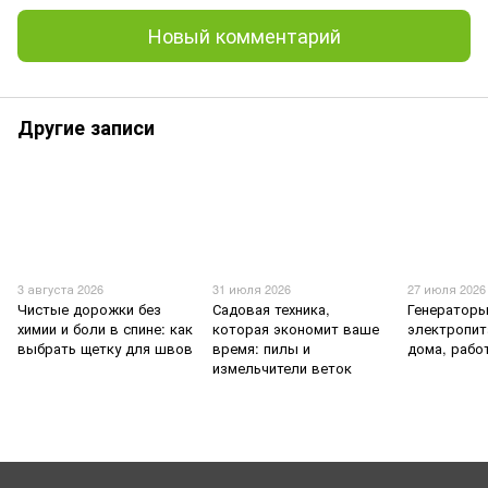
Новый комментарий
Другие записи
3 августа 2026
31 июля 2026
27 июля 2026
Чистые дорожки без
Садовая техника,
Генераторы
химии и боли в спине: как
которая экономит ваше
электропит
выбрать щетку для швов
время: пилы и
дома, рабо
измельчители веток