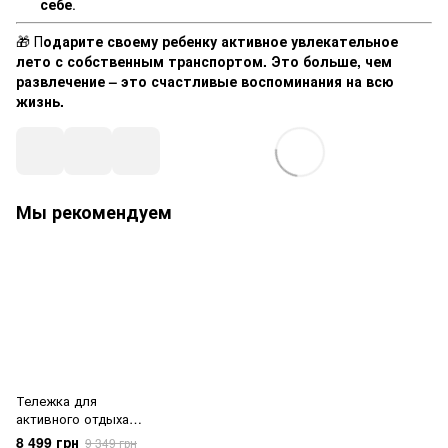
себе
.
🎁
П
одарите своему ребенку активное увлекательное
лето с собственным транспортом.
Это больше, чем
развлечение – это счастливые воспоминания на всю
жизнь.
Мы рекомендуем
Тележка для
активного отдыха
HECHT 50006
8 499 грн
9 349 грн