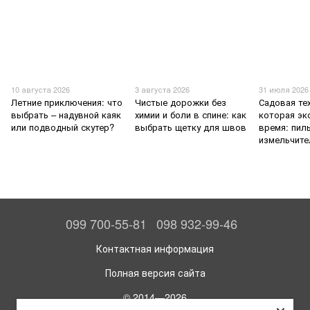
10 августа 2026
3 августа 2026
31 июля 2026
Летние приключения: что
Чистые дорожки без
Садовая те
выбрать – надувной каяк
химии и боли в спине: как
которая эк
или подводный скутер?
выбрать щетку для швов
время: пил
измельчите
099 700-55-81
098 932-99-46
Контактная информация
Полная версия сайта
© 2014—2026