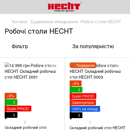
Каталог
Будівельне обладнання
Робочі столи HECHT
Робочі столи HECHT
Фільтр
За популярністю
Подарунок
−9%
3
−9%
Super PRICE!
3
Закінчується
Super PRICE!
100% на складі
3
3
2
3
Складний робочий стіл
Складний робочий стіл HECHT