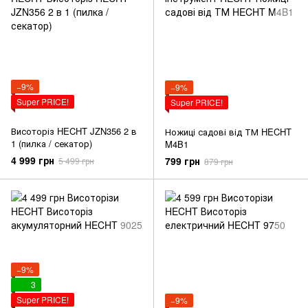
−9%
−9%
Super PRICE!
Super PRICE!
Висоторіз HECHT JZN356 2 в
Ножиці садові від ТМ HECHT
1 (пилка / секатор)
M4B1
4 999 грн
799 грн
5 499 грн
879 грн
−9%
3
Super PRICE!
−9%