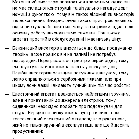
Механічний висоторіз вважається класичним, адже він
не має складної конструкції та візуально нагадує довгі
ножиці з рукояткою (тому він також відомий як висоторіз
телескопічний). Використання такого пристрою вимагає
від користувача безлічі сил, часу та витримки, адже всю
основну роботу виконуватиме саме він. При цьому
агрегат простий в обслуговуванні і має низьку ціну;
Бензиновий висоторіз відноситься до більш продуманих
творінь, адже працює він на паливі і не потребує
підзарядки. Перегрівається пристрій вкрай рідко, тому
експлуатувати його можна навіть у спеку чи дощ.
Подібні висоторізи оснащені потужним двигуном, тому
легко справляються з серйозними гілками, але при
цьому вони важкі і видають гучний шум під час роботи;
Електричний агрегат вважається найлегшим і зручним,
але він прив'язаний до джерела електрики, тому
садівникові необхідно подбати про подовжувач для
шнура. Нерідко на ринку можна зустріти висоторіз
телескопічний електричний з відповідною рукояткою,
який не тільки зручний в експлуатації, але ще й досить
продуктивний;