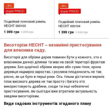
−9%
−9%
Super PRICE!
Super PRICE!
Подвійний плечовий ремінь
Подвійний плечовий ремінь
HECHT 000103
HECHT 000104
1 099 грн
1 399 грн
1 209 грн
1 539 грн
Висоторізи HECHT – незамінні пристосування
для власника саду.
Висоторіз для обрізки дерев повинен бути у кожного, хто є
власником дачної ділянки та має на своїй території фруктові
дерева. Без щорічної обрізки хворих або сухих гілок, крона
деревця надмірно заростає, і рослина плодоносить не так
рясно, як це було в перші роки. Ось тільки дістатися верхніх
гілок високого дерева не так просто і багато хто
використовують драбини, сходи та інші небезпечні
пристосування, які сьогодні вже втратили актуальність
завдяки висоторізам.
Види садових інструментів згаданого плану