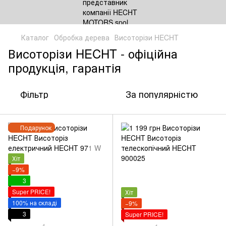
Каталог
Обробка дерева
Висоторізи HECHT
Висоторізи HECHT - офіційна
продукція, гарантія
Фільтр
За популярністю
Подарунок
Хіт
−9%
3
Super PRICE!
Хіт
100% на складі
−9%
3
Super PRICE!
4