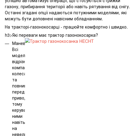
успішно автоматизує операції, що стосуються стрижки
газону, прибирання території або навіть рятування від снігу.
Останні згадані опції надаються потужними моделями, які
можуть бути доповнені навісним обладнанням.
На тракторі-газонокосарці - працюйте комфортно і швидко.
h3>Які переваги має трактор газонокосарка?
Маневреністю.
Всі
моделі
відрізняються
компактними
колесами
та
повним/
переднім
приводом,
тому
керувати
ними
навіть
на
невеликих