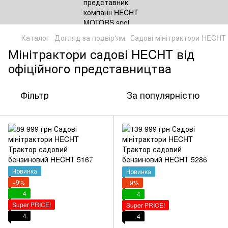
Каталог
Догляд за подвір'ям
Садові мінітрактори HECHT
Мінітрактори садові HECHT від
офіційного представництва
Фільтр
За популярністю
Новинка
Новинка
−9%
−9%
4
4
Super PRICE!
Super PRICE!
4
4