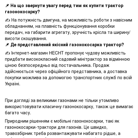
📌 На що звернути увагу перед тим як купити трактор
газонокосарку?
✍ На потужність двигуна, на можливість роботи з навісним
обладнанням, на плавність функціонування коробки
передач, на габарити агрегату, зручність крісла та ширину/
висоти скошування.
📌 Де представлений якісний газонокосарка трактор?
✍ Інтернет-магазин HECHT пропонує чудову можливість
придбати висококласний садовий мінітрактор за відмінною
ціною безпосередньо від постачальника. Продаж
здійснюється через офіційного представника, а доставка
покупки можлива за допомогою транспортних служб по всій
Україні.
При догляді за великими газонами не тільки утомливо
використовувати класичну газонокосарку, також це вимагає
багато часу.
Природним рішенням є мобільні газонокосарки, такі як
газонокосарки-трактори для газонів. Це швидко,
травозбірник треба розвантажувати набагато рідше, а