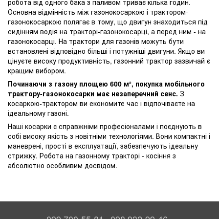
робота від одного бака з паливом триває кілька годин.
Основна відмінність між газонокосаркою і трактором-
газонокосаркою полягає в тому, що двигун знаходиться під
сидінням водія на тракторі-газонокосарці, а перед ним - на
газонокосарці. На трактори для газонів можуть бути
встановлені відповідно більші і потужніші двигуни. Якщо ви
цінуєте високу продуктивність, газонний трактор зазвичай є
кращим вибором.
Починаючи з газону площею 600 м², покупка мобільного
трактору-газонокосарки має незаперечний сенс.
З
косаркою-трактором ви економите час і відпочіваєте на
ідеальному газоні.
Наші косарки є справжніми професіоналами і поєднують в
собі високу якість з новітніми технологіями. Вони компактні і
маневрені, прості в експлуатації, забезпечують ідеальну
стрижку. Робота на газонному тракторі - косіння з
абсолютно особливим досвідом.
099 700-55-81
098 932-99-46