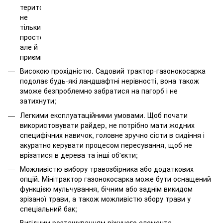
територіях
не
тільки
просто,
але й
приємно;
Високою прохідністю. Садовий трактор-газонокосарка
подолає будь-які ландшафтні нерівності, вона також
зможе безпроблемно забратися на пагорб і не
затихнути;
Легкими експлуатаційними умовами. Щоб почати
використовувати райдер, не потрібно мати жодних
специфічних навичок, головне зручно сісти в сидіння і
акуратно керувати процесом пересування, щоб не
врізатися в дерева та інші об'єкти;
Можливістю вибору травозбірника або додаткових
опцій. Мінітрактор газонокосарка може бути оснащений
функцією мульчування, бічним або заднім викидом
зрізаної трави, а також можливістю збору трави у
спеціальний бак;
Вигідним розташуванням ріжучого елемента.