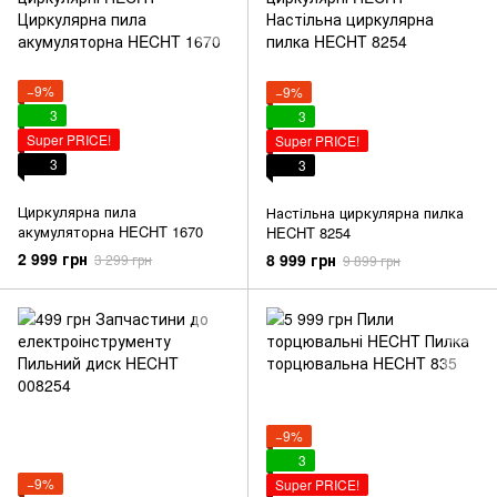
−9%
−9%
3
3
Super PRICE!
Super PRICE!
3
3
Циркулярна пила
Настільна циркулярна пилка
акумуляторна HECHT 1670
HECHT 8254
2 999 грн
8 999 грн
3 299 грн
9 899 грн
−9%
3
−9%
Super PRICE!