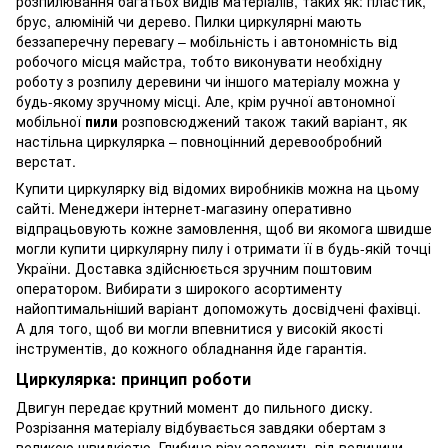
розпилювання багатьох видів матеріалів, таких як: пластик,
брус, алюміній чи дерево. Пилки циркулярні мають
беззаперечну перевагу – мобільність і автономність від
робочого місця майстра, тобто виконувати необхідну
роботу з розпилу деревини чи іншого матеріалу можна у
будь-якому зручному місці. Але, крім ручної автономної
мобільної
пили
розповсюджений також такий варіант, як
настільна циркулярка – повноцінний деревообробний
верстат.
Купити циркулярку від відомих виробників можна на цьому
сайті. Менеджери інтернет-магазину оперативно
відпрацьовують кожне замовлення, щоб ви якомога швидше
могли купити циркулярну пилу і отримати її в будь-якій точці
України. Доставка здійснюється зручним поштовим
оператором. Вибирати з широкого асортименту
найоптимальніший варіант допоможуть досвідчені фахівці.
А для того, щоб ви могли впевнитися у високій якості
інструментів, до кожного обладнання йде гарантія.
Циркулярка: принцип роботи
Двигун передає крутний момент до пильного диску.
Розрізання матеріалу відбувається завдяки обертам з
великою швидкістю. Глибина різу залежить від величини