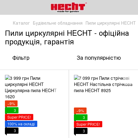
Каталог
Будівельне обладнання
Пили циркулярні HECHT
Пили циркулярні HECHT - офіційна
продукція, гарантія
Фільтр
За популярністю
−9%
3
−9%
Super PRICE!
3
100% на складі
Super PRICE!
3
3