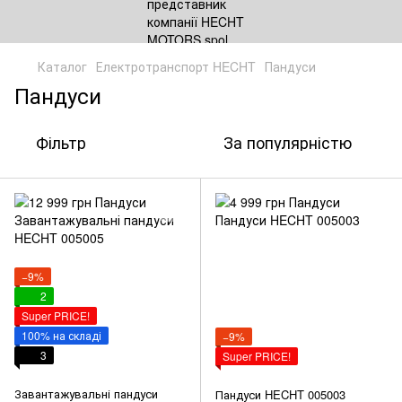
Каталог
Електротранспорт HECHT
Пандуси
Пандуси
Фільтр
За популярністю
−9%
2
Super PRICE!
100% на складі
−9%
3
Super PRICE!
Завантажувальні пандуси
Пандуси HECHT 005003