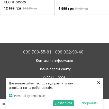
HECHT 005005
12 999 грн
4 999 грн
14 299 грн
5 499 грн
099 700-55-81
098 932-99-46
Контактна інформація
Повна версія сайту
© 2014—2026
×
Офіційний інтернет-магазин HECHT
Дозвольте сайту hecht.ua відправляти вам
сповіщення на робочий стіл.
Укр
Рус
Powered by SendPulse
Дозволити
Заборонити
Платформа для створення інтернет-магазину