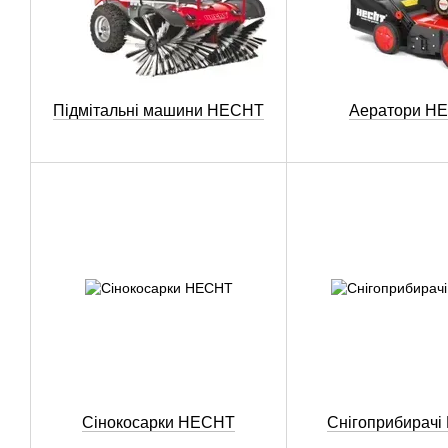
Підмітальні машини HECHT
Аератори H
Сінокосарки HECHT
Снігоприбирач