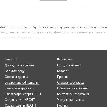
бирання території в будь-який час року, догляд за газоном допомож
за ділянкою: газонокосарки, скарифікатори і підмітальні машини, а 
атися своїм будинком і садом.
Каталог
Клієнтам
Догляд за подвір'ям
Вхід до кабінету
Все для саду
Каталог
Обробка дерева
Про нас
Будівельне обладнання
Оплата і доставка
Електроінструменти
Обмін та повернення
Електротранспорт HECHT
Контактна інформація
Садові меблі HECHT
Угода користувача
Сауни, каміни HECHT
Новини