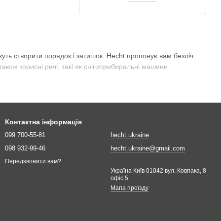
уть створити порядок і затишок. Hecht пропонує вам безліч
також корисні речі, такі як снігоприбиральні машини
Контактна інформація
099 700-55-81
hecht.ukraine
098 932-99-46
hecht.ukraine@gmail.com
Передзвонити вам?
Україна Київ 01042 вул. Ковпака, 8
офіс 5
Мапа проїзду