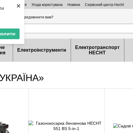
×
ктна інформація
Угода користувача
Новини
Сервісний центр Hecht
ти
32-99-46
Передзвонити вам?
волити
не
Електротранспорт
Електроінструменти
ня
HECHT
 УКРАЇНА»