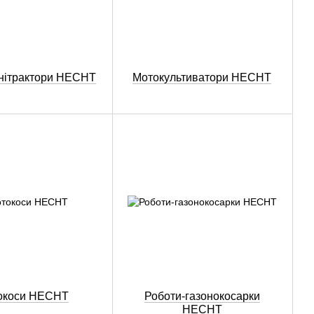
інітрактори HECHT
Мотокультиватори HECHT
окоси HECHT
Роботи-газонокосарки
HECHT