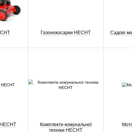
ECHT
Газонокосарки HECHT
Садові м
і HECHT
Комплекти комунальної
Мот
техніки HECHT