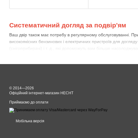
Систематичний догляд за подвір'ям
Ваш двір також має потребу в регулярному обслуговуванні. При
високоякісних бензинових і електричних пристроїв для догляду 
(снігоприбирачі) і т. д., які допоможуть вам більше насолоджув
© 2014—2026
Офіційний інтернет-магазин HECHT
Приймаємо до оплати
Мобільна версія