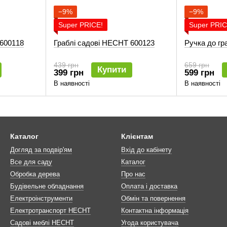
−9%
−9%
Super PRICE!
Super PRIC
 600118
Граблі садові HECHT 600123
Ручка до г
439 грн
659 грн
Купити
399 грн
599 грн
В наявності
В наявності
Каталог
Клієнтам
Догляд за подвір'ям
Вхід до кабінету
Все для саду
Каталог
Обробка дерева
Про нас
Будівельне обладнання
Оплата і доставка
Електроінструменти
Обмін та повернення
Електротранспорт HECHT
Контактна інформація
Садові меблі HECHT
Угода користувача