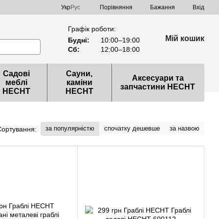
Порівняння
Укр
Рус
Бажання
Вхід
Графік роботи:
Мій кошик
Будні:
10:00–19:00
Сб:
12:00–18:00
Садові
Сауни,
Аксесуари та
меблі
каміни
запчастини HECHT
HECHT
HECHT
за популярністю
спочатку дешевше
за назвою
Сортування: