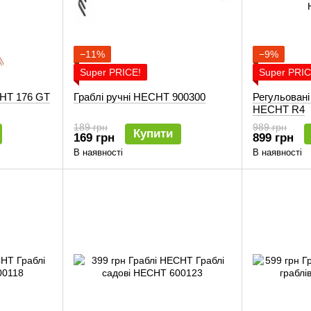
−11%
−9%
Super PRICE!
Super PRIC
CHT 176 GT
Граблі ручні HECHT 900300
Регульовані
HECHT R4
189 грн
989 грн
Купити
169 грн
899 грн
В наявності
В наявності