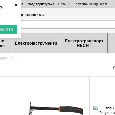
×
ктна інформація
Угода користувача
Новини
Сервісний центр Hecht
ти
32-99-46
Передзвонити вам?
волити
не
Електротранспорт
Електроінструменти
ня
HECHT
Граблі HECHT