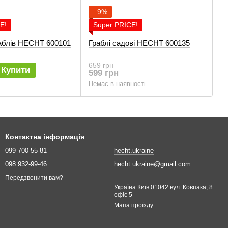
−9%
E!
Super PRICE!
раблів HECHT 600101
Граблі садові HECHT 600135
659 грн
Купити
599 грн
Немає в наявності
Контактна інформація
099 700-55-81
hecht.ukraine
098 932-99-46
hecht.ukraine@gmail.com
Передзвонити вам?
Україна Київ 01042 вул. Ковпака, 8
офіс 5
Мапа проїзду