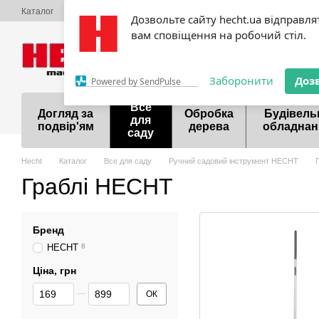
Перейти до основного контенту
Каталог
Про нас
Оплата і доставка
Обмін та повернення
Конта
Дозвольте сайту hecht.ua відправля
Акції
Шоурум
Договір публічної оферти
вам сповіщення на робочий стіл.
099 700-55-81
098 9
Заборонити
Доз
Powered by SendPulse
Все
Догляд за
Обробка
Будівель
для
подвір'ям
дерева
обладнан
саду
Hecht
Каталог
Все для саду
Ручний садовий інструмент HECHT
Граблі HECHT
Бренд
HECHT
8
Ціна, грн
Від Ціна, грн
До Ціна, грн
ОК