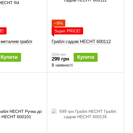
−9%
E!
Super PRICE!
 металеві граблі
Граблі садові HECHT 600112
329 грн
Купити
Купити
299 грн
В наявності