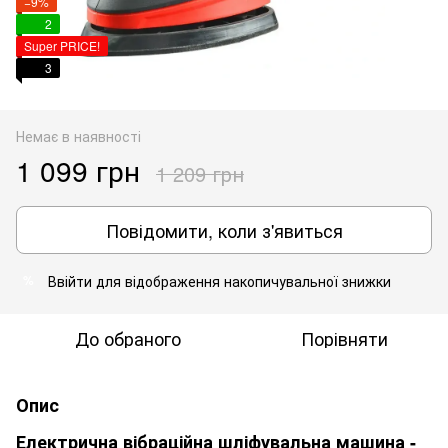
−9%
2
Super PRICE!
3
Немає в наявності
1 099 грн
1 209 грн
Повідомити, коли з'явиться
Ввійти
для відображення накопичувальної знижки
%
До обраного
Порівняти
Опис
Електрична вібраційна шліфувальна машина -