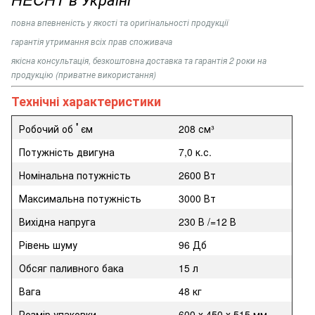
повна впевненість у якості та оригінальності продукції
гарантія утримання всіх прав споживача
якісна консультація, безкоштовна доставка та гарантія 2 роки на
продукцію (приватне використання)
Технічні характеристики
'
Робочий об
єм
208 см³
Потужність двигуна
7,0 к.с.
Номінальна потужність
2600 Вт
Максимальна потужність
3000 Вт
Вихідна напруга
230 В /=12 В
Рівень шуму
96 Дб
Обсяг паливного бака
15 л
Вага
48 кг
Розмір упаковки
600 х 450 х 515 мм