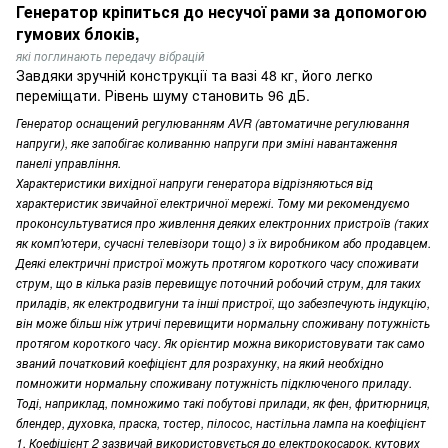
Генератор кріпиться до несучої рами за допомогою
гумових блоків,
які поглинають передачу вібрацій
Завдяки зручній конструкції та вазі 48 кг, його легко
переміщати. Рівень шуму становить 96 дБ.
Генератор оснащений регулюванням AVR (автоматичне регулювання
напруги), яке запобігає коливанню напруги при зміні навантаження
панелі управління.
Характеристики вихідної напруги генератора відрізняються від
характеристик звичайної електричної мережі. Тому ми рекомендуємо
проконсультуватися про живлення деяких електронних пристроїв (таких
як комп'ютери, сучасні телевізори тощо) з їх виробником або продавцем.
Деякі електричні пристрої можуть протягом короткого часу споживати
струм, що в кілька разів перевищує поточний робочий струм, для таких
приладів, як електродвигуни та інші пристрої, що забезпечують індукцію,
він може більш ніж утричі перевищити нормальну споживану потужність
протягом короткого часу. Як орієнтир можна використовувати так само
званий початковий коефіцієнт для розрахунку, на який необхідно
помножити нормальну споживану потужність підключеного приладу.
Тоді, наприклад, помножимо такі побутові прилади, як фен, фритюрниця,
блендер, духовка, праска, тостер, пілосос, настільна лампа на коефіцієнт
1. Коефіцієнт 2 зазвичай використовується до електрокосарок, кутових