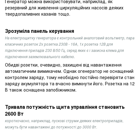
Генератор можна використовувати, наприклад, як
резервний для живлення циркуляційних насосів деяких
твердопаливних казанів тощо.
Зрозуміла панель керування
На електрощитку генератора є контрольний аналоговий вольтметр, пара
класичних розеток 2x розетка 230В - 16А, 1x розетка 12В для
підключення приладів 230 В/50 Гц, серед яких є і захисна клема для
підключення заземлювального кабелю.
Обидві розетки, очевидно, захищені від навантаження
автоматичним вимикачем. Однак огенератор не оснащений
контролем заряду, тому необхідно постійно перевіряти стан
заряду акумулятора та вчасно вимкнути його. Розетка на 12
В також оснащена запобіжником.
Тривала потужність щита управління становить
2600 Вт
короткочасно, наприклад, пускові струми деяких електроприладів,
можуть бути навантажені до потужності до 3000 Вт.