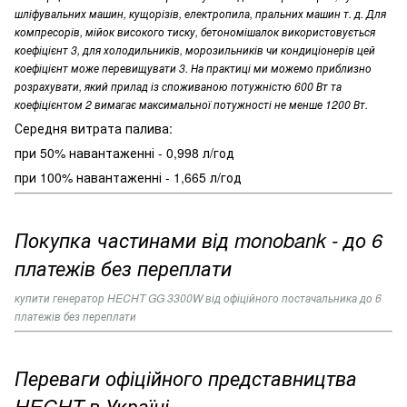
шліфувальних машин, кущорізів, електропила, пральних машин т. д. Для
компресорів, мійок високого тиску, бетономішалок використовується
коефіцієнт 3, для холодильників, морозильників чи кондиціонерів цей
коефіцієнт може перевищувати 3. На практиці ми можемо приблизно
розрахувати, який прилад із споживаною потужністю 600 Вт та
коефіцієнтом 2 вимагає максимальної потужності не менше 1200 Вт.
Середня витрата палива:
при 50% навантаженні - 0,998 л/год
при 100% навантаженні - 1,665 л/год
Покупка частинами від monobank - до 6
платежів без переплати
купити генератор
HECHT GG 3300W
від офіційного постачальника до 6
платежів без переплати
Переваги офіційного представництва
HECHT в Україні