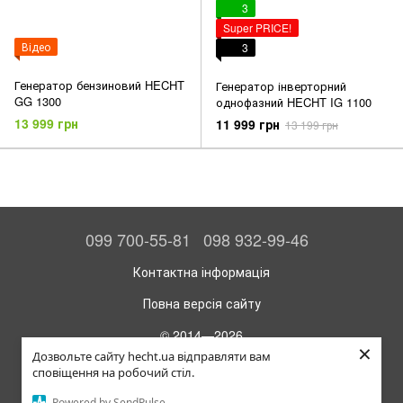
3
Super PRICE!
Відео
3
Генератор бензиновий HECHT
Генератор інверторний
GG 1300
однофазний HECHT IG 1100
13 999 грн
11 999 грн
13 199 грн
099 700-55-81
098 932-99-46
Контактна інформація
Повна версія сайту
© 2014—2026
×
Офіційний інтернет-магазин HECHT
Дозвольте сайту hecht.ua відправляти вам
сповіщення на робочий стіл.
Укр
Рус
Powered by SendPulse