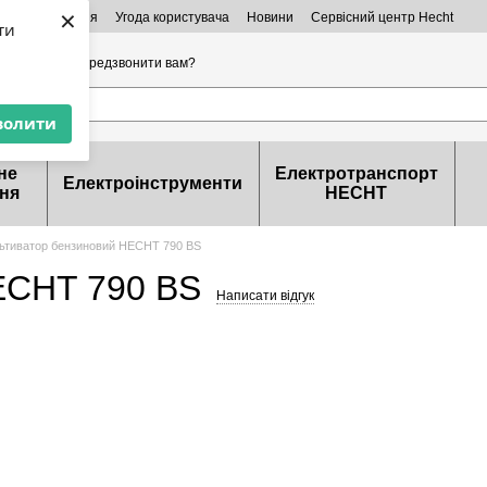
×
ктна інформація
Угода користувача
Новини
Сервісний центр Hecht
ти
32-99-46
Передзвонити вам?
волити
не
Електротранспорт
Електроінструменти
ня
HECHT
ьтиватор бензиновий HECHT 790 BS
ECHT 790 BS
Написати відгук