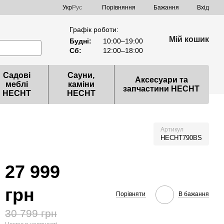
Порівняння
Укр
Рус
Бажання
Вхід
Графік роботи:
Мій кошик
Будні:
10:00–19:00
Сб:
12:00–18:00
Садові
Сауни,
Аксесуари та
меблі
каміни
запчастини HECHT
HECHT
HECHT
Артикул
HECHT790BS
27 999
грн
Порівняти
В бажання
30 799 грн