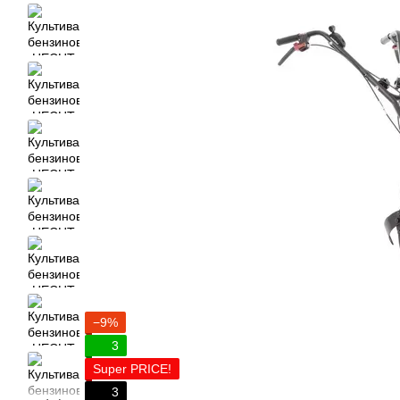
−9%
3
Super PRICE!
3