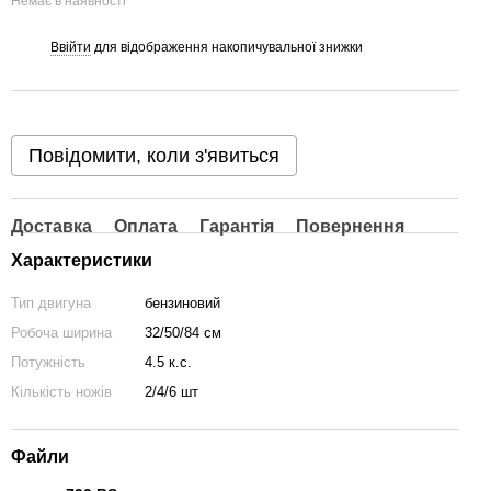
Немає в наявності
Ввійти
для відображення накопичувальної знижки
%
Повідомити, коли з'явиться
Доставка
Оплата
Гарантія
Повернення
Характеристики
Тип двигуна
бензиновий
Робоча ширина
32/50/84 см
Потужність
4.5 к.с.
Кількість ножів
2/4/6 шт
Файли