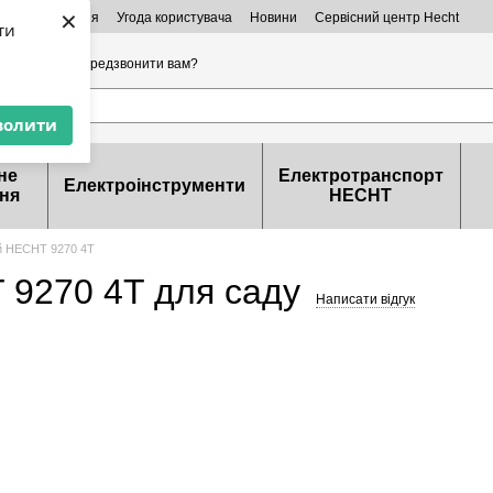
×
ктна інформація
Угода користувача
Новини
Сервісний центр Hecht
ти
32-99-46
Передзвонити вам?
волити
не
Електротранспорт
Електроінструменти
ня
HECHT
й HECHT 9270 4T
 9270 4T для саду
Написати відгук