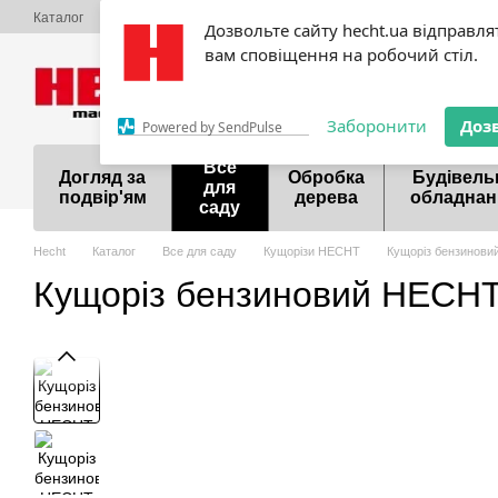
Перейти до основного контенту
Каталог
Про нас
Оплата і доставка
Обмін та повернення
Конта
Дозвольте сайту hecht.ua відправля
Акції
Шоурум
Договір публічної оферти
вам сповіщення на робочий стіл.
099 700-55-81
098 9
Заборонити
Доз
Powered by SendPulse
Все
Догляд за
Обробка
Будівель
для
подвір'ям
дерева
обладнан
саду
Hecht
Каталог
Все для саду
Кущорізи HECHT
Кущоріз бензинови
Кущоріз бензиновий HECHT