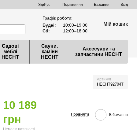
Порівняння
Укр
Рус
Бажання
Вхід
Графік роботи:
Мій кошик
Будні:
10:00–19:00
Сб:
12:00–18:00
Садові
Сауни,
Аксесуари та
меблі
каміни
запчастини HECHT
HECHT
HECHT
Артикул
HECHT92704T
10 189
Порівняти
В бажання
грн
Немає в наявності