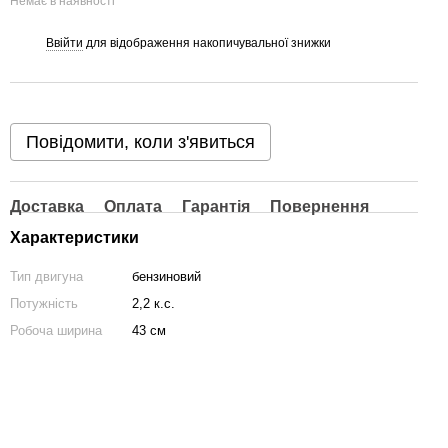
Немає в наявності
Ввійти
для відображення накопичувальної знижки
%
Повідомити, коли з'явиться
Доставка
Оплата
Гарантія
Повернення
Характеристики
Тип двигуна
бензиновий
Потужність
2,2 к.с.
Робоча ширина
43 см