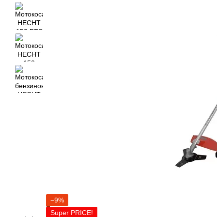
−9%
Super PRICE!