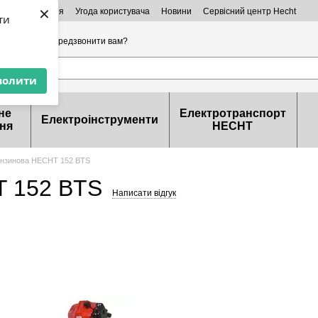
×
ктна інформація
Угода користувача
Новини
Сервісний центр Hecht
ти
32-99-46
Передзвонити вам?
волити
не
Електротранспорт
Електроінструменти
ня
HECHT
ензинова HECHT 152 BTS
T 152 BTS
Написати відгук