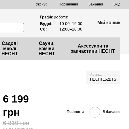
Порівняння
Укр
Рус
Бажання
Вхід
Графік роботи:
Мій кошик
Будні:
10:00–19:00
Сб:
12:00–18:00
Садові
Сауни,
Аксесуари та
меблі
каміни
запчастини HECHT
HECHT
HECHT
Артикул
HECHT152BTS
6 199
грн
Порівняти
В бажання
6 819 грн