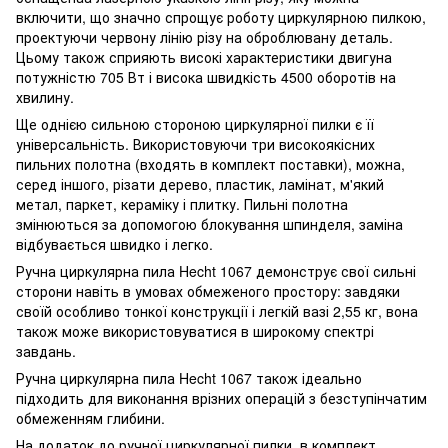
включити, що значно спрощує роботу циркулярною пилкою,
проектуючи червону лінію різу на оброблювану деталь.
Цьому також сприяють високі характеристики двигуна
потужністю 705 Вт і висока швидкість 4500 оборотів на
хвилину.
Ще однією сильною стороною циркулярної пилки є її
універсальність. Використовуючи три високоякісних
пильних полотна (входять в комплект поставки), можна,
серед іншого, різати дерево, пластик, ламінат, м'який
метал, паркет, кераміку і плитку. Пильні полотна
змінюються за допомогою блокування шпинделя, заміна
відбувається швидко і легко.
Ручна циркулярна пила Hecht 1067 демонструє свої сильні
сторони навіть в умовах обмеженого простору: завдяки
своїй особливо тонкої конструкції і легкій вазі 2,55 кг, вона
також може використовуватися в широкому спектрі
завдань.
Ручна циркулярна пила Hecht 1067 також ідеально
підходить для виконання врізних операцій з безступінчатим
обмеженням глибини.
На додаток до ручної циркулярної пилки, в комплект