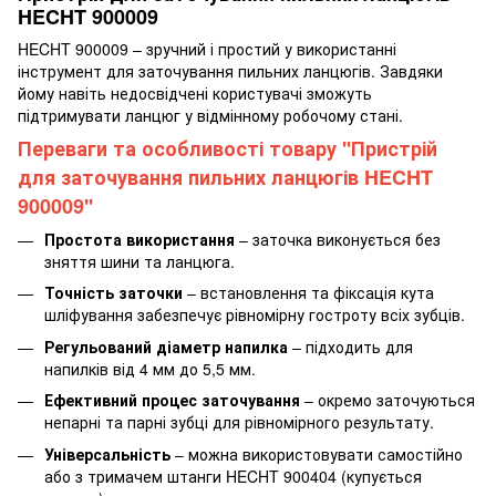
HECHT 900009
HECHT 900009 – зручний і простий у використанні
інструмент для заточування пильних ланцюгів. Завдяки
йому навіть недосвідчені користувачі зможуть
підтримувати ланцюг у відмінному робочому стані.
Переваги та особливості товару ''Пристрій
для заточування пильних ланцюгів HECHT
900009''
Простота використання
– заточка виконується без
зняття шини та ланцюга.
Точність заточки
– встановлення та фіксація кута
шліфування забезпечує рівномірну гостроту всіх зубців.
Регульований діаметр напилка
– підходить для
напилків від 4 мм до 5,5 мм.
Ефективний процес заточування
– окремо заточуються
непарні та парні зубці для рівномірного результату.
Універсальність
– можна використовувати самостійно
або з тримачем штанги HECHT 900404 (купується