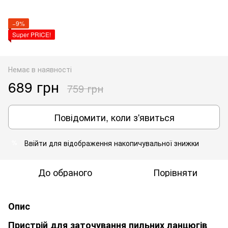
−9%
Super PRICE!
Немає в наявності
689 грн
759 грн
Повідомити, коли з'явиться
Ввійти
для відображення накопичувальної знижки
%
До обраного
Порівняти
Опис
Пристрій для заточування пильних ланцюгів