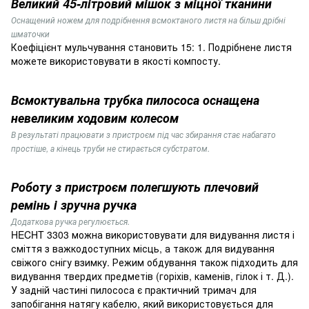
Великий 45-літровий мішок з міцної тканини
Оснащений ножем для подрібнення всмоктаного листя на більш дрібні
шматочки
Коефіцієнт мульчування становить 15: 1. Подрібнене листя
можете використовувати в якості компосту.
Всмоктувальна трубка пилососа оснащена
невеликим ходовим колесом
В результаті працювати з пристроєм під час збирання стає набагато
простіше, а кінець труби не стирається субстратом.
Роботу з пристроєм полегшують плечовий
ремінь і зручна ручка
Додаткова ручка регулюється.
HECHT 3303 можна використовувати для видування листя і
сміття з важкодоступних місць, а також для видування
свіжого снігу взимку. Режим обдування також підходить для
видування твердих предметів (горіхів, каменів, гілок і т. Д.).
У задній частині пилососа є практичний тримач для
запобігання натягу кабелю, який використовується для