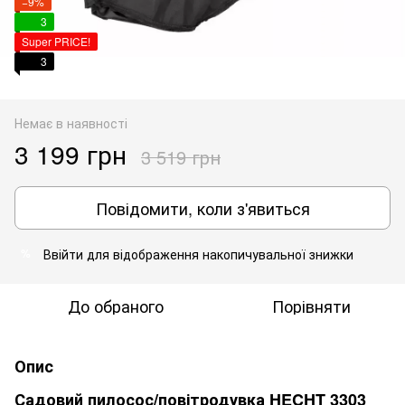
−9%
3
Super PRICE!
3
Немає в наявності
3 199 грн
3 519 грн
Повідомити, коли з'явиться
Ввійти
для відображення накопичувальної знижки
%
До обраного
Порівняти
Опис
Садовий пилосос/повітродувка HECHT 3303