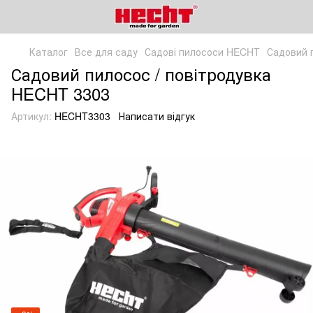
Каталог
Все для саду
Садові пилососи HECHT
Садовий 
Садовий пилосос / повітродувка
HECHT 3303
Артикул:
HECHT3303
Написати відгук