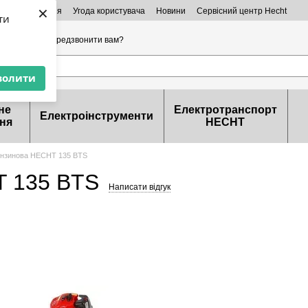
×
ктна інформація
Угода користувача
Новини
Сервісний центр Hecht
ти
32-99-46
Передзвонити вам?
волити
не
Електротранспорт
Електроінструменти
ня
HECHT
ензинова HECHT 135 BTS
T 135 BTS
Написати відгук