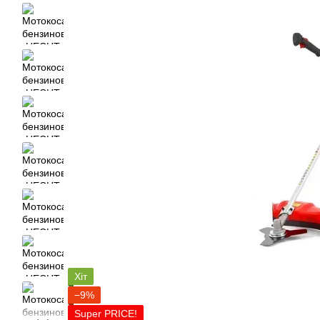
Хіт
−9%
Super PRICE!