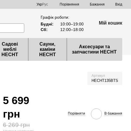
Порівняння
Укр
Рус
Бажання
Вхід
Графік роботи:
Мій кошик
Будні:
10:00–19:00
Сб:
12:00–18:00
Садові
Сауни,
Аксесуари та
меблі
каміни
запчастини HECHT
HECHT
HECHT
Артикул
HECHT135BTS
5 699
грн
Порівняти
В бажання
6 269 грн