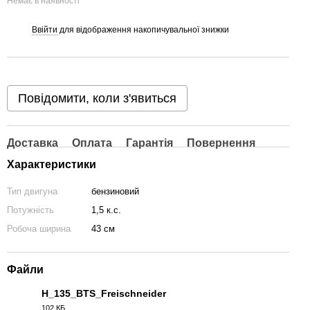
Немає в наявності
Ввійти
для відображення накопичувальної знижки
%
Повідомити, коли з'явиться
Доставка
Оплата
Гарантія
Повернення
Характеристики
Тип двигуна
бензиновий
Потужність
1,5 к.с.
Робоча ширина
43 см
Файли
H_135_BTS_Freischneider
102 КБ