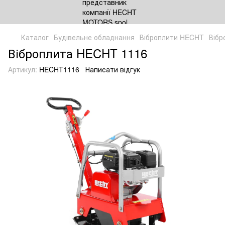
Каталог
Будівельне обладнання
Віброплити HECHT
Вібр
Віброплита HECHT 1116
Артикул:
HECHT1116
Написати відгук