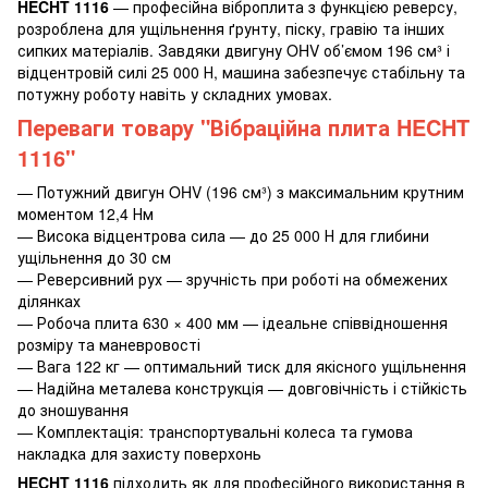
HECHT 1116
— професійна віброплита з функцією реверсу,
розроблена для ущільнення ґрунту, піску, гравію та інших
сипких матеріалів. Завдяки двигуну OHV об’ємом 196 см³ і
відцентровій силі 25 000 Н, машина забезпечує стабільну та
потужну роботу навіть у складних умовах.
Переваги товару "Вібраційна плита HECHT
1116"
— Потужний двигун OHV (196 см³) з максимальним крутним
моментом 12,4 Нм
— Висока відцентрова сила — до 25 000 Н для глибини
ущільнення до 30 см
— Реверсивний рух — зручність при роботі на обмежених
ділянках
— Робоча плита 630 × 400 мм — ідеальне співвідношення
розміру та маневровості
— Вага 122 кг — оптимальний тиск для якісного ущільнення
— Надійна металева конструкція — довговічність і стійкість
до зношування
— Комплектація: транспортувальні колеса та гумова
накладка для захисту поверхонь
HECHT 1116
підходить як для професійного використання в