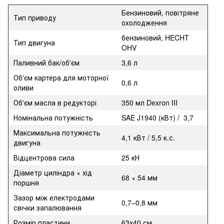
Бензиновий, повітряне
Тип приводу
охолодження
бензиновий, HECHT
Тип двигуна
OHV
Паливний бак/
об'єм
3,6 л
Об'єм картера для моторної
0,6 л
оливи
Об'єм масла в редукторі
350 мл Dexron III
Номінальна потужність
SAE J1940 (кВт) / 3,7
Максимальна потужність
4,1 кВт / 5,5 к.с.
двигуна
Відцентрова сила
25 кН
Діаметр циліндра × хід
68 × 54 мм
поршня
Зазор між електродами
0,7–0,8 мм
свічки запалювання
Розмір пластини
63х40 см