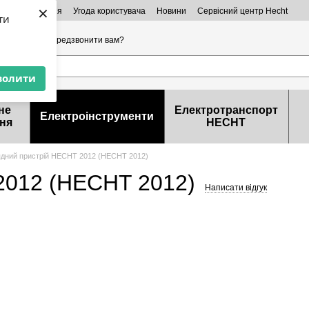
×
ктна інформація
Угода користувача
Новини
Сервісний центр Hecht
ти
32-99-46
Передзвонити вам?
волити
не
Електротранспорт
Електроінструменти
ня
HECHT
дний пристрій HECHT 2012 (HECHT 2012)
2012 (HECHT 2012)
Написати відгук