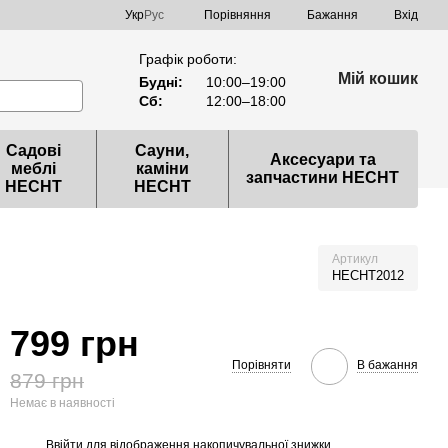
Порівняння
Укр
Рус
Бажання
Вхід
Графік роботи:
Мій кошик
Будні:
10:00–19:00
Сб:
12:00–18:00
Садові
Сауни,
Аксесуари та
меблі
каміни
запчастини HECHT
HECHT
HECHT
Артикул
HECHT2012
799 грн
Порівняти
В бажання
879 грн
Немає в наявності
Ввійти
для відображення накопичувальної знижки
%