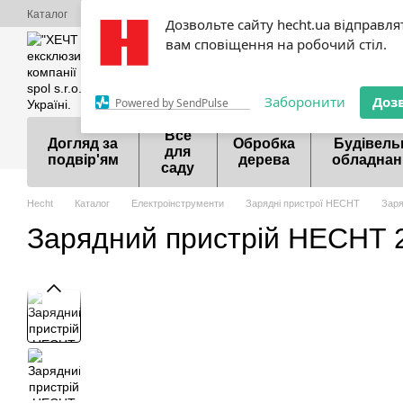
Перейти до основного контенту
Каталог
Про нас
Оплата і доставка
Обмін та повернення
Конта
Дозвольте сайту hecht.ua відправля
Акції
Шоурум
Договір публічної оферти
вам сповіщення на робочий стіл.
099 700-55-81
098 9
Заборонити
Доз
Powered by SendPulse
Все
Догляд за
Обробка
Будівель
для
подвір'ям
дерева
обладнан
саду
Hecht
Каталог
Електроінструменти
Зарядні пристрої HECHT
Заря
Зарядний пристрій HECHT 