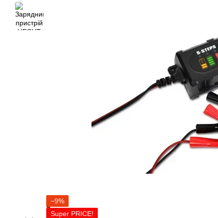
−9%
Super PRICE!