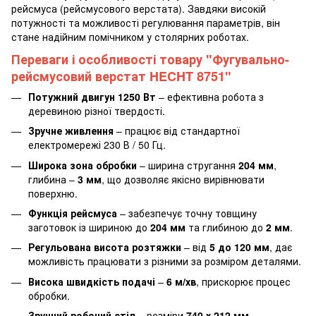
рейсмуса (рейсмусового верстата). Завдяки високій
потужності та можливості регулювання параметрів, він
стане надійним помічником у столярних роботах.
Переваги і особливості товару "Фугувально-
рейсмусовий верстат HECHT 8751"
Потужний двигун
1250 Вт
– ефективна робота з
деревиною різної твердості.
Зручне живлення
– працює від стандартної
електромережі 230 В / 50 Гц.
Широка зона обробки
– ширина стругання
204 мм
,
глибина –
3 мм
, що дозволяє якісно вирівнювати
поверхню.
Функція рейсмуса
– забезпечує точну товщину
заготовок із шириною до
204 мм
та глибиною до
2 мм
.
Регульована висота розтяжки
– від
5 до 120 мм
, дає
можливість працювати з різними за розміром деталями.
Висока швидкість подачі
–
6 м/хв
, прискорює процес
обробки.
Зручний робочий стіл
– розміри
740 х 212 мм