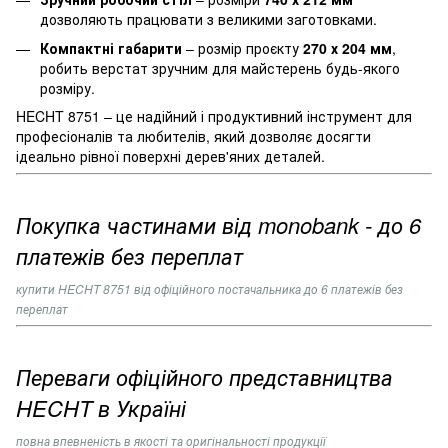
дозволяють працювати з великими заготовками.
Компактні габарити
– розмір проєкту
270 х 204 мм
,
робить верстат зручним для майстерень будь-якого
розміру.
HECHT 8751 – це надійний і продуктивний інструмент для
професіоналів та любителів, який дозволяє досягти
ідеально рівної поверхні дерев'яних деталей.
Покупка частинами від monobank - до 6
платежів без переплат
купити
HECHT 8751
від офіційного постачальника до 6 платежів без
переплат
Переваги офіційного представництва
HECHT в Україні
повна впевненість в якості та оригінальності продукції