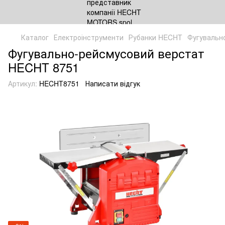
Каталог
Електроінструменти
Рубанки HECHT
Фугувальн
Фугувально-рейсмусовий верстат
HECHT 8751
Артикул:
HECHT8751
Написати відгук