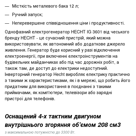
Місткість металевого бака 12 л;
Ручний запуск;
Неперевершене співвідношення ціни і продуктивності.
Однофазний електрогенератор HECHT IG 3601 від чеського
бренду HECHT - це сучасний пристрій, який можна
використовувати, як автономний або додаткове джерело
живлення. Генератор буде корисний у разі відключення
електроенергії, при включенні електроінструментів на
будівельних майданчиках або під час дорожніх робіт, а
також там, де доступ до електрики недоступний.
Інверторний генератор Hecht виробляє електрику практично
з такими ж характеристиками, як і в мережі, що робить його
придатним для використання в поєднанні з такими
приймачами, як комп'ютери, телевізори або зарядні
пристрої для телефонів.
Оснащений 4-х тактним двигуном
внутрішнього згоряння об'ємом 208 см3
з максимальною потужністю до 3300 Вт.