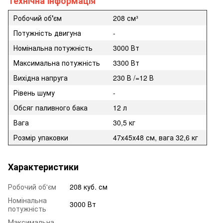
Технічна інформація
Робочий об
'
єм
208 см³
Потужність двигуна
-
Номінальна потужність
3000 Вт
Максимальна потужність
3300 Вт
Вихідна напруга
230 В /=12 В
Рівень шуму
-
Обсяг паливного бака
12 л
Вага
30,5 кг
Розмір упаковки
47х45х48 см, вага 32,6 кг
Характеристики
Робочий об'єм
208 куб. см
Номінальна
3000 Вт
потужність
Максимальна