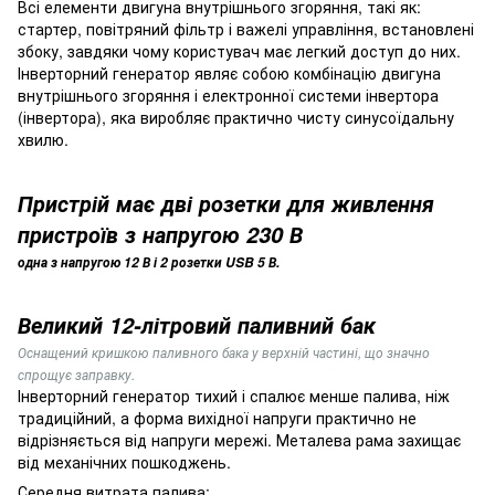
Всі елементи двигуна внутрішнього згоряння, такі як:
стартер, повітряний фільтр і важелі управління, встановлені
збоку, завдяки чому користувач має легкий доступ до них.
Інверторний генератор являє собою комбінацію двигуна
внутрішнього згоряння і електронної системи інвертора
(інвертора), яка виробляє практично чисту синусоїдальну
хвилю.
Пристрій має дві розетки для живлення
пристроїв з напругою 230 В
одна з напругою 12 В і 2 розетки USB 5 В.
Великий 12-літровий паливний бак
Оснащений кришкою паливного бака у верхній частині, що значно
спрощує заправку.
Інверторний генератор тихий і спалює менше палива, ніж
традиційний, а форма вихідної напруги практично не
відрізняється від напруги мережі. Металева рама захищає
від механічних пошкоджень.
Середня витрата палива: