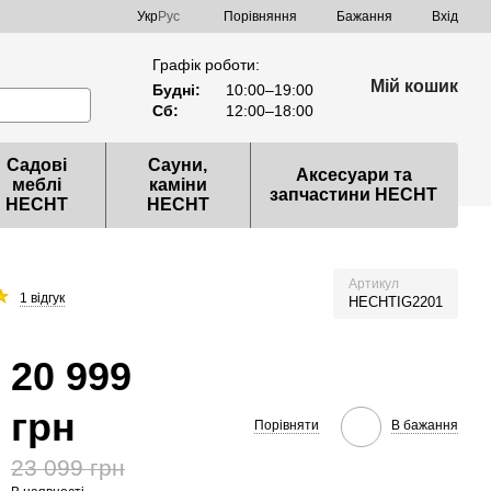
Порівняння
Укр
Рус
Бажання
Вхід
Графік роботи:
Мій кошик
Будні:
10:00–19:00
Сб:
12:00–18:00
Садові
Сауни,
Аксесуари та
меблі
каміни
запчастини HECHT
HECHT
HECHT
Артикул
1 відгук
HECHTIG2201
20 999
грн
Порівняти
В бажання
23 099 грн