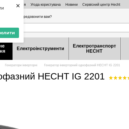
×
ктна інформація
Угода користувача
Новини
Сервісний центр Hecht
ти
32-99-46
Передзвонити вам?
волити
не
Електротранспорт
Електроінструменти
ня
HECHT
Генератори інверторні
Генератор інверторний однофазний HECHT IG 2201
нофазний HECHT IG 2201