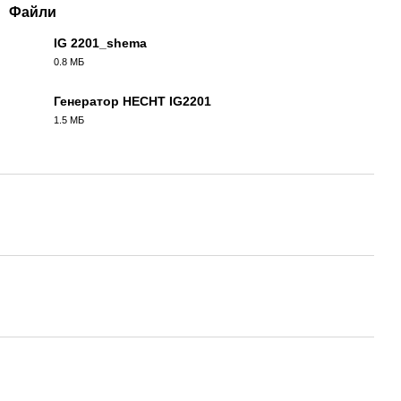
Файли
IG 2201_shema
0.8 МБ
PDF
Генератор HECHT IG2201
1.5 МБ
PDF