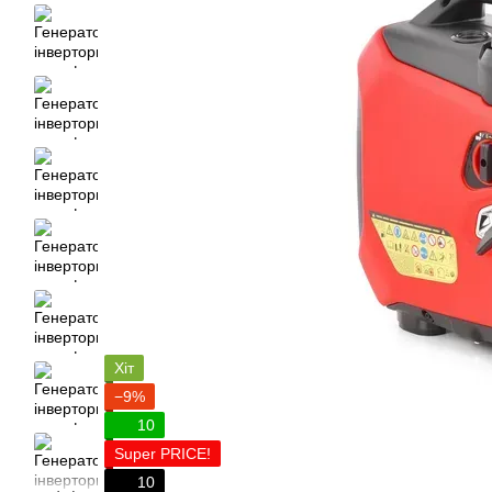
Хіт
−9%
10
Super PRICE!
10