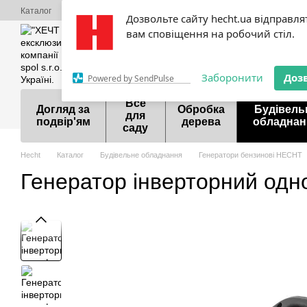
Перейти до основного контенту
Каталог
Про нас
Оплата і доставка
Обмін та повернення
Конта
Дозвольте сайту hecht.ua відправля
Акції
Шоурум
Договір публічної оферти
вам сповіщення на робочий стіл.
099 700-55-81
098 9
Заборонити
Доз
Powered by SendPulse
Все
Догляд за
Обробка
Будівель
для
подвір'ям
дерева
обладнан
саду
Hecht
Каталог
Будівельне обладнання
Генератори бензинові HECHT
Генератор інверторний од