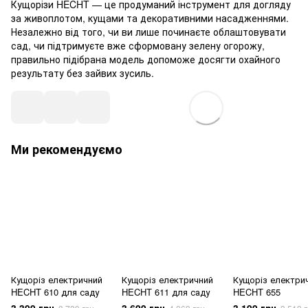
Кущорізи HECHT — це продуманий інструмент для догляду
за живоплотом, кущами та декоративними насадженнями.
Незалежно від того, чи ви лише починаєте облаштовувати
сад, чи підтримуєте вже сформовану зелену огорожу,
правильно підібрана модель допоможе досягти охайного
результату без зайвих зусиль.
Ми рекомендуємо
Кущоріз електричний
Кущоріз електричний
Кущоріз електри
HECHT 610 для саду
HECHT 611 для саду
HECHT 655
3 399 грн
3 699 грн
3 199 грн