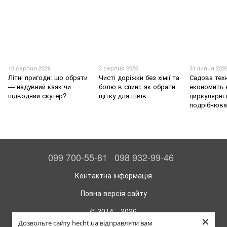
10 серпня 2026
3 серпня 2026
31 липня 202
Літні пригоди: що обрати
Чисті доріжки без хімії та
Садова техн
— надувний каяк чи
болю в спині: як обрати
економить 
підводний скутер?
щітку для швів
циркулярні 
подрібнювач
099 700-55-81
098 932-99-46
Контактна інформація
Повна версія сайту
© 2014—2026
×
Офіційний інтернет-магазин HECHT
Дозвольте сайту hecht.ua відправляти вам