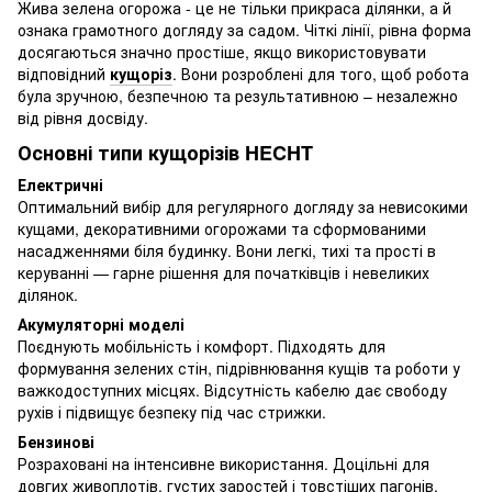
Жива зелена огорожа - це не тільки прикраса ділянки, а й
ознака грамотного догляду за садом.
Чіткі лінії, рівна форма
досягаються значно простіше, якщо використовувати
відповідний
кущоріз
.
Вони розроблені для того, щоб робота
була зручною, безпечною та результативною – незалежно
від рівня досвіду.
Основні типи кущорізів HECHT
Електричні
Оптимальний вибір для регулярного догляду за невисокими
кущами, декоративними огорожами та сформованими
насадженнями біля будинку. Вони легкі, тихі та прості в
керуванні — гарне рішення для початківців і невеликих
ділянок.
Акумуляторні моделі
Поєднують мобільність і комфорт. Підходять для
формування зелених стін, підрівнювання кущів та роботи у
важкодоступних місцях. Відсутність кабелю дає свободу
рухів і підвищує безпеку під час стрижки.
Бензинові
Розраховані на інтенсивне використання. Доцільні для
довгих живоплотів, густих заростей і товстіших пагонів.