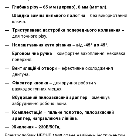
Глибина різу
–
65 мм (дерево), 8 мм (метал)
.
Швидка заміна пильного полотна
– без використання
ключа.
Триступенева настройка попереднього коливання
–
для точного різу.
Налаштування кута різання
–
від -45° до 45°
.
Ергономічна ручка
– комфортне захоплення, нековзка
поверхня.
Вентиляційні отвори
– ефективне охолодження
двигуна.
Фіксатор кнопки
– для зручної роботи у
важкодоступних місцях.
Вбудований пилозахисний адаптер
– зменшує
забруднення робочої зони.
Комплектація
–
пильне полотно, пилозахисний
адаптер, направляюча лінійка
.
Живлення
–
230В/50Гц
.
Електролобзик
HECHT 1560
стане надійним інструментом