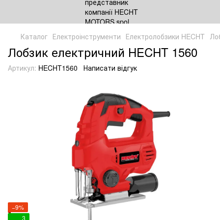
Каталог
Електроінструменти
Електролобзики HECHT
Ло
Лобзик електричний HECHT 1560
Артикул:
HECHT1560
Написати відгук
−9%
3