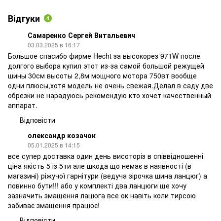
Відгуки
4
Самаренко Сергей Витальевич
03.03.2025 в 16:17
Большое спасибо фирме Hecht за высокорез 971W после
долгого выбора купил этот из-за самой большой режущей
шины 30см высоты 2,8м мощного мотора 750вт вообще
одни плюсы,хотя модель не очень свежая.Делал в саду две
обрезки не нарадуюсь рекомендую кто хочет качественный
аппарат.
Відповісти
олександр козачок
05.01.2025 в 14:15
все супер доставка один день висоторіз в співвідношенні
ціна якість 5 із 5ти але шкода що немає в наявності (в
магазині) ріжучої гарнітури (ведуча зірочка шина ланцюг) а
повинно бути!!! або у комплекті два ланцюги ще хочу
зазначить змащення лацюга все ок навіть коли тирсою
забиває змащення працює!
Відповісти