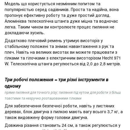
Модель що користується незмінним попитом та
популярністью серед садівників. Проста та надійна, вона
пропонує ефективну роботу та дуже простий догляд.
Алюмінієва телескопічна штанга дуже міцна та водночас
легка. Таким чином ви контролюєте процес пиляння не
докладаючи зусиль.
Додатково плечовий ремень утримує висоторіз у
стабільному положені та знімає навантаження з рук та
плеч. Навіть на великих висотах ви можете працювати з
гілками та гілочками з електричним висоторізом Hecht 971
W. Телескопічна штанга регулюється від 2,0 до 2,8 метрів.
Три робочі положення = три різні інструменти в
одному
пряме пиляння для точного різу; пиляння під кутом для роботи з більш
товстими та незручно розташованими гілками
Для забезпечення безпечної роботи, навіть у листяних
деревах, блок двигуна з пилкою мають вагу всього 3,7 кг, а
також видовжену форму головки двигуна.
Довжина різання становить 24 см, а також регулюється у