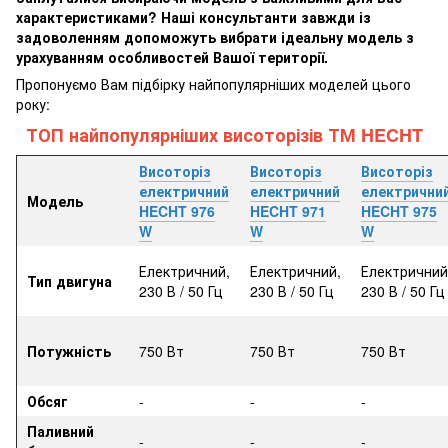
характеристиками? Наші консультанти завжди із
задоволенням допоможуть вибрати ідеальну модель з
урахуванням особливостей Вашої території.
Пропонуємо Вам підбірку найпопулярніших моделей цього
року:
ТОП найпопулярніших висоторізів ТМ HECHT
Висоторіз
Висоторіз
Висоторіз
електричний
електричний
електрични
Модель
HECHT 976
HECHT 971
HECHT 975
W
W
W
Електричний,
Електричний,
Електричний
Тип двигуна
230 В / 50 Гц
230 В / 50 Гц
230 В / 50 Гц
Потужність
750 Вт
750 Вт
750 Вт
Обсяг
-
-
-
Паливний
-
-
-