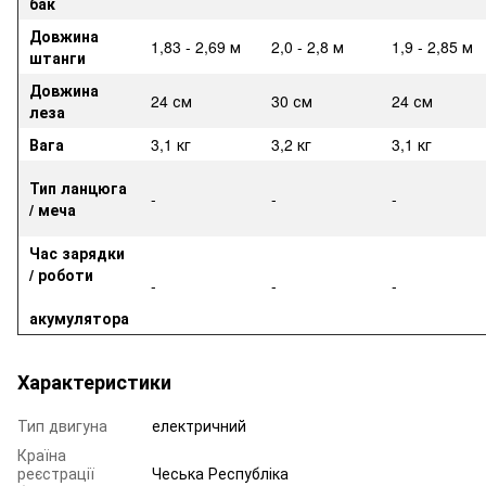
бак
Довжина
1,83 - 2,69 м
2,0 - 2,8 м
1,9 - 2,85 м
штанги
Довжина
24 см
30 см
24 см
леза
Вага
3,1 кг
3,2 кг
3,1 кг
Тип ланцюга
-
-
-
/ меча
Час зарядки
/ роботи
-
-
-
акумулятора
Характеристики
Тип двигуна
електричний
Країна
реєстрації
Чеська Республіка