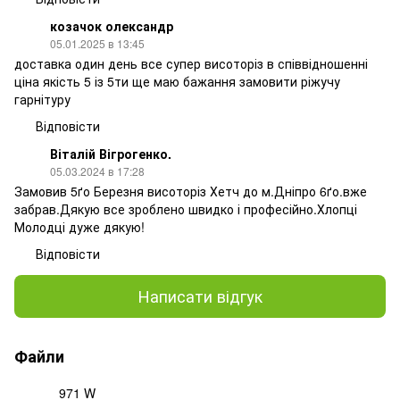
козачок олександр
05.01.2025 в 13:45
доставка один день все супер висоторіз в співвідношенні
ціна якість 5 із 5ти ще маю бажання замовити ріжучу
гарнітуру
Відповісти
Віталій Вігрогенко.
05.03.2024 в 17:28
Замовив 5ґо Березня висоторіз Хетч до м.Дніпро 6ґо.вже
забрав.Дякую все зроблено швидко і професійно.Хлопці
Молодці дуже дякую!
Відповісти
Написати відгук
Файли
971 W