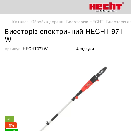
Каталог
Обробка дерева
Висоторізи HECHT
Висоторіз 
Висоторіз електричний HECHT 971
W
Артикул:
HECHT971W
4 відгуки
Хіт
−9%