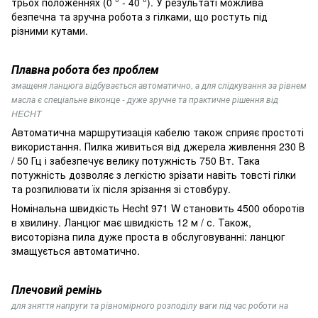
трьох положеннях (0 ° - 40 °). У результаті можлива
безпечна та зручна робота з гілками, що ростуть під
різними кутами.
Плавна робота без проблем
змащеня ланцюга відбувається автоматично, а для слідкування за рівнем
масла є спеціальне віконце - дуже зручне та практичне рішення від
HECHT
Автоматична маршрутизація кабелю також сприяє простоті
використання. Пилка живиться від джерела живлення 230 В
/ 50 Гц і забезпечує
велику потужність 750 Вт. Така
потужність дозволяє з легкістю зрізати навіть товсті гілки
та розпилювати їх після зрізання зі стовбуру.
Номінальна швидкість Hecht 971 W становить 4500 оборотів
в хвилину. Ланцюг має швидкість 12 м / с. Також,
висоторізна пила дуже проста в обслуговуванні: ланцюг
змащується автоматично.
Плечовий ремінь
для зняття напруги та рівномірного розподілу ваги під час роботи на