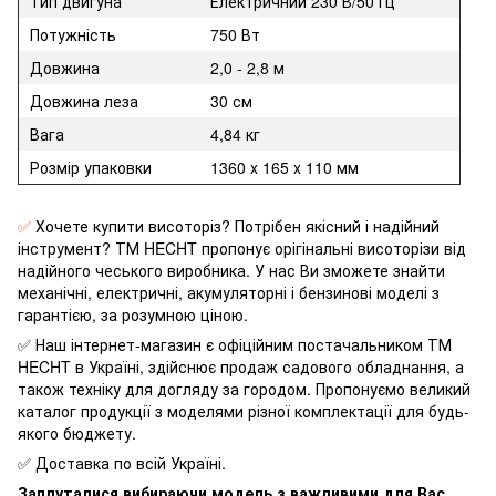
Тип двигуна
Електричний 230 В/50 Гц
Потужність
750 Вт
Довжина
2,0 - 2,8 м
Довжина леза
30 см
Вага
4,84 кг
Розмір упаковки
1360 x 165 x 110 мм
✅
Хочете купити висоторіз? Потрібен якісний і надійний
інструмент? ТМ HECHT пропонує орігінальні висоторізи від
надійного чеського виробника. У нас Ви зможете знайти
механічні, електричні, акумуляторні і бензинові моделі з
гарантією, за розумною ціною.
✅ Наш інтернет-магазин є офіційним постачальником ТМ
HECHT в Україні, здійснює продаж садового обладнання, а
також техніку для догляду за городом. Пропонуємо великий
каталог продукції з моделями різної комплектації для будь-
якого бюджету.
✅ Доставка по всій Україні.
Заплуталися вибираючи модель з важливими для Вас