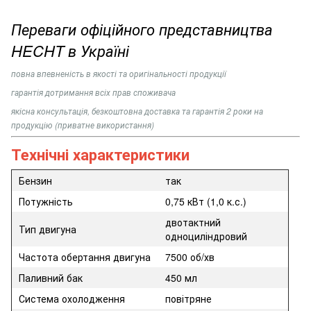
Переваги офіційного представництва
HECHT в Україні
повна впевненість в якості та оригінальності продукції
гарантія дотримання всіх прав споживача
якісна консультація, безкоштовна доставка та гарантія 2 роки на
продукцію (приватне використання)
Технічні характеристики
Бензин
так
Потужність
0,75 кВт (1,0 к.с.)
двотактний
Тип двигуна
одноциліндровий
Частота обертання двигуна
7500 об/хв
Паливний бак
450 мл
Система охолодження
повітряне