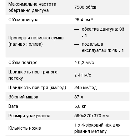
Максимальна частота
7500 об/хв
обертання двигуна
Об'єм двигуна
25,4 см ³
обкатка двигуна:
33
: 1
Пропорція паливної суміші
(паливо : олива)
подальша
експлуатація:
40 : 1
Об’єм повітря
≥ 0,2 м³/с
Швидкість повітряного
≥ 41 м/с
потоку
Швидкість повітря (км/год)
245 км/год
Збірний мішок
37 л
Вага
5,8 кг
Розміри упакування
590х370х370 мм
1 х 4-зірковий ніж для
Кількість ножів
різання металу