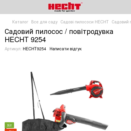
Каталог
Все для саду
Садові пилососи HECHT
Садовий 
Садовий пилосос / повітродувка
HECHT 9254
Артикул:
HECHT9254
Написати відгук
Хіт