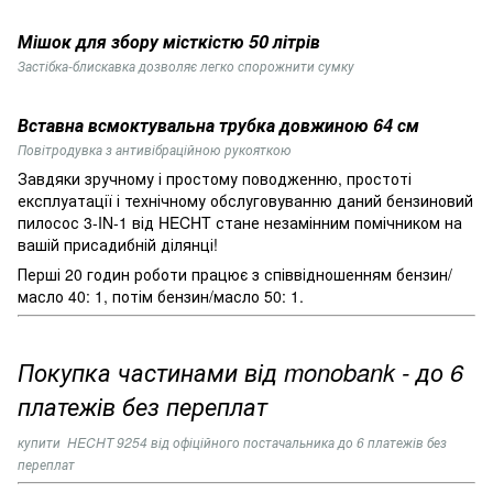
Мішок для збору місткістю 50 літрів
Застібка-блискавка дозволяє легко спорожнити сумку
Вставна всмоктувальна трубка довжиною 64 см
Повітродувка з антивібраційною рукояткою
Завдяки зручному і простому поводженню, простоті
експлуатації і технічному обслуговуванню даний бензиновий
пилосос 3-IN-1 від HECHT стане незамінним помічником на
вашій присадибній ділянці!
Перші 20 годин роботи працює з співвідношенням бензин/
масло 40: 1, потім бензин/масло 50: 1.
Покупка частинами від monobank - до 6
платежів без переплат
купити
HECHT 9254
від офіційного постачальника до 6 платежів без
переплат