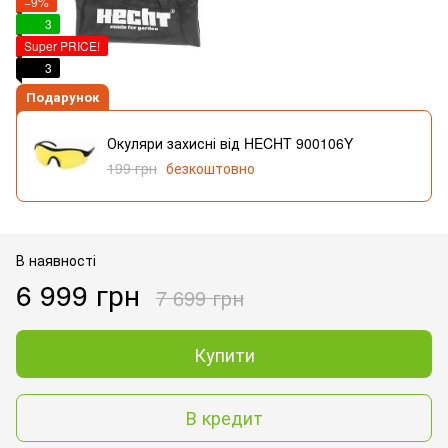
−9%
3
Super PRICE!
3
Подарунок
Окуляри захисні від HECHT 900106Y
199 грн
безкоштовно
В наявності
6 999 грн
7 699 грн
Купити
В кредит