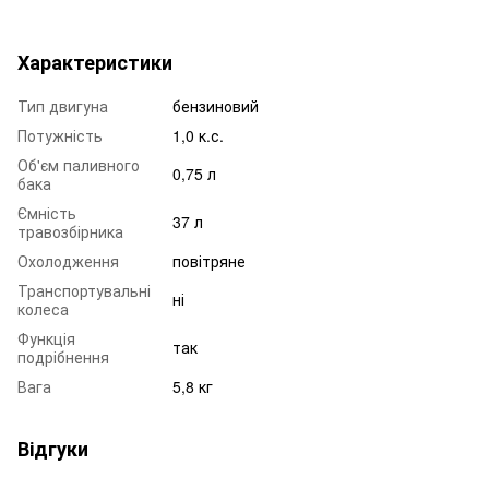
Характеристики
Тип двигуна
бензиновий
Потужність
1,0 к.с.
Об'єм паливного
0,75 л
бака
Ємність
37 л
травозбірника
Охолодження
повітряне
Транспортувальні
ні
колеса
Функція
так
подрібнення
Вага
5,8 кг
Відгуки