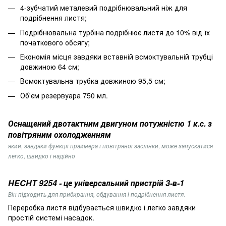
4-зубчатий металевий подрібнювальний ніж для
подрібнення листя;
Подрібнювальна турбіна подрібнює листя до 10% від їх
початкового обсягу;
Економія місця завдяки вставній всмоктувальній трубці
довжиною 64 см;
Всмоктувальна трубка довжиною 95,5 см;
Об'єм резервуара 750 мл.
Оснащений двотактним двигуном потужністю 1 к.с. з
повітряним охолодженням
який, завдяки функції праймера і повітряної заслінки, може запускатися
легко, швидко і надійно
HECHT 9254 - це універсальний пристрій 3-в-1
Він підходить для прибирання, обдування і подрібнення листя.
Переробка листя відбувається швидко і легко завдяки
простій системі насадок.